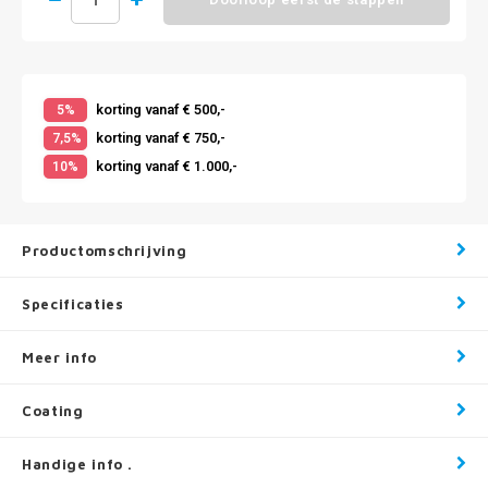
korting vanaf € 500,-
5%
korting vanaf € 750,-
7,5%
korting vanaf € 1.000,-
10%
Productomschrijving
Specificaties
Meer info
Coating
Handige info .