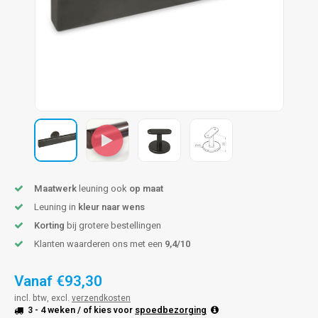
pleuning staal
hroeven
A
pleuning smeedijzer
r en tap
pleuning gunmetal
rderobestang
pleuning brons
ulaire leuningen
Maatwerk
leuning ook
op maat
Leuning in
kleur naar wens
Korting
bij grotere bestellingen
Klanten waarderen ons met een
9,4/10
Vanaf
€93,30
incl. btw, excl.
verzendkosten
3 - 4 weken
/ of kies voor
spoedbezorging