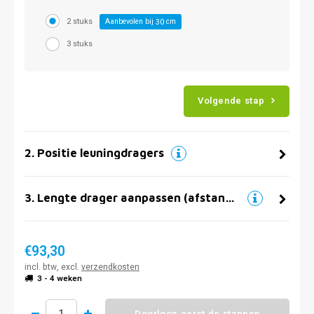
2 stuks
Aanbevolen bij
cm
30
3 stuks
Volgende stap
2
.
Positie leuningdragers
3
.
Lengte drager aanpassen (afstand muur)
€93,30
incl. btw, excl.
verzendkosten
3 - 4 weken
Doorloop eerst de stappen