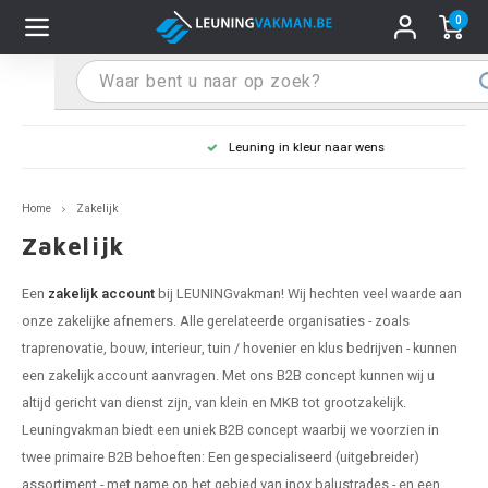
0
Hoofdmenu / Leuninghouders
Hoofdmenu / Tips & Tricks
Hoofdmenu / Trapleuning
Hoofdmenu / Extra
Leuninghouders
Tips & Tricks
Trapleuning
Extra
Leuning in kleur naar wens
pleuning inox
ninghouder inox
stiften
T
T
T
T
T
T
T
T
T
T
L
L
L
L
L
L
pleuning inmeten
Home
Zakelijk
pleuning zwart
uninghouder zwart
hoonmaak en onderhoud
T
T
T
T
T
T
T
T
T
T
L
L
L
L
L
L
pleuning monteren
Zakelijk
pleuning antraciet
ninghouder antraciet
stekhoek (voor een trapleuning)
T
T
T
T
T
T
T
T
T
T
L
L
A
A
L
A
Een
zakelijk account
bij LEUNINGvakman! Wij hechten veel waarde aan
onze zakelijke afnemers. Alle gerelateerde organisaties - zoals
pleuning grijs
ninghouder wit
ox einddoppen
T
T
T
A
T
T
A
T
A
A
L
A
A
traprenovatie, bouw, interieur, tuin / hovenier en klus bedrijven - kunnen
een zakelijk account aanvragen. Met ons B2B concept kunnen wij u
pleuning wit
ninghouder RAL kleur naar wens
x bochten en koppelstukken
T
T
A
A
T
A
A
altijd gericht van dienst zijn, van klein en MKB tot grootzakelijk.
Leuningvakman biedt een uniek B2B concept waarbij we voorzien in
pleuning RAL kleur naar wens
ninghouder staal
x flensen
T
A
A
twee primaire B2B behoeften: Een gespecialiseerd (uitgebreider)
assortiment - met name op het gebied van inox balustrades - en een