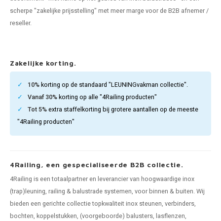
pleuning staal
hroeven
A
scherpe "zakelijke prijsstelling" met meer marge voor de B2B afnemer /
reseller.
pleuning smeedijzer
r en tap
pleuning gunmetal
rderobestang
Zakelijke korting.
pleuning brons
10%
korting op de standaard "LEUNINGvakman collectie".
Vanaf 30%
korting op alle "4Railing producten"
ulaire leuningen
Tot 5%
extra staffelkorting bij grotere aantallen op de meeste
"4Railing producten"
4Railing, een gespecialiseerde B2B collectie.
4Railing is een totaalpartner en leverancier van hoogwaardige inox
(trap)leuning, railing & balustrade systemen, voor binnen & buiten. Wij
bieden een gerichte collectie topkwaliteit inox steunen, verbinders,
bochten, koppelstukken, (voorgeboorde) balusters, lasflenzen,