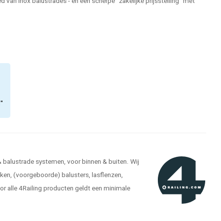
 van inox balustrades - en een scherpe "zakelijke prijsstelling" met
n"
 & balustrade systemen, voor binnen & buiten. Wij
kken, (voorgeboorde) balusters, lasflenzen,
r alle 4Railing producten geldt een minimale