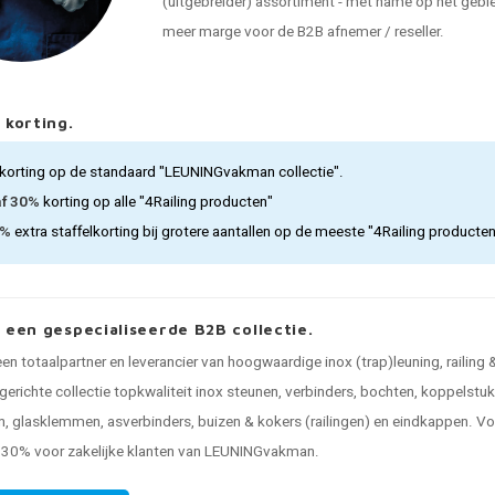
(uitgebreider) assortiment - met name op het gebied
meer marge voor de B2B afnemer / reseller.
 korting.
korting op de standaard "LEUNINGvakman collectie".
af 30%
korting op alle "4Railing producten"
5%
extra staffelkorting bij grotere aantallen op de meeste "4Railing producte
, een gespecialiseerde B2B collectie.
 een totaalpartner en leverancier van hoogwaardige inox (trap)leuning, railing
gerichte collectie topkwaliteit inox steunen, verbinders, bochten, koppelstu
, glasklemmen, asverbinders, buizen & kokers (railingen) en eindkappen. Voo
n 30% voor zakelijke klanten van LEUNINGvakman.