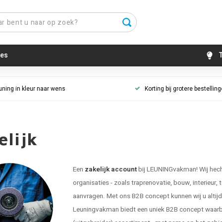
es
T
uning in kleur naar wens
Korting bij grotere bestellin
elijk
Een
zakelijk account
bij LEUNINGvakman! Wij hecht
organisaties - zoals traprenovatie, bouw, interieur, 
aanvragen. Met ons B2B concept kunnen wij u altijd g
Leuningvakman biedt een uniek B2B concept waarbij