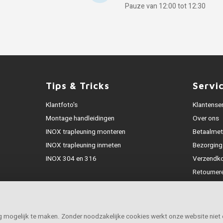
Pauze van 12:00 tot 12:30
Tips & Tricks
Servi
Klantfoto's
Klantense
Montage handleidingen
Over ons
INOX trapleuning monteren
Betaalme
INOX trapleuning inmeten
Bezorging
INOX 304 en 316
Verzendk
Retourner
Garantie
Klachtena
Openingst
ig mogelijk te maken. Zonder noodzakelijke cookies werkt onze website niet