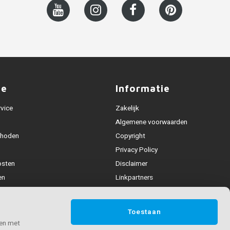
ce
Informatie
rvice
Zakelijk
Algemene voorwaarden
thoden
Copyright
Privacy Policy
osten
Disclaimer
en
Linkpartners
Alle leuningen
fhandeling
Toestaan
ijden & contact
 en met