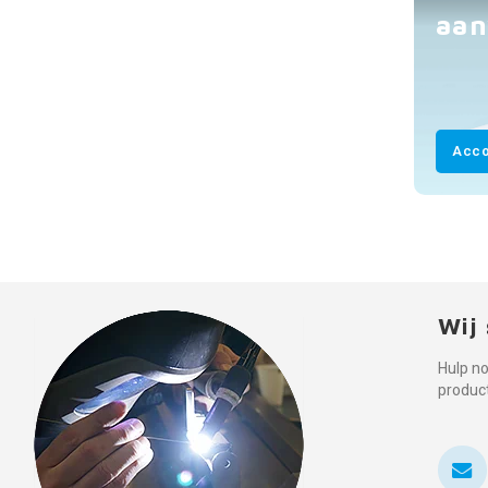
aan
Acco
Wij 
Hulp no
produc