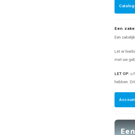
Catalog
Een zake
Een zakelij
Let er hierb
met uw gebr
LET OP:
u 
hebben. Di
Account
Een