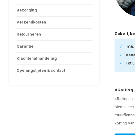
Bezorging
Verzendkosten
Zakelijke
Retourneren
Garantie
10%
Van
Klachtenafhandeling
Tot 
Openingstijden & contact
4Railing
4Railing is
bieden een 
muurflenzen
korting va