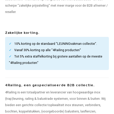
pleuning staal
hroeven
A
scherpe "zakelijke prijsstelling" met meer marge voor de B2B afnemer /
reseller.
pleuning smeedijzer
r en tap
pleuning gunmetal
rderobestang
Zakelijke korting.
pleuning brons
10%
korting op de standaard "LEUNINGvakman collectie".
Vanaf 30%
korting op alle "4Railing producten"
ulaire leuningen
Tot 5%
extra staffelkorting bij grotere aantallen op de meeste
"4Railing producten"
4Railing, een gespecialiseerde B2B collectie.
4Railing is een totaalpartner en leverancier van hoogwaardige inox
(trap)leuning, railing & balustrade systemen, voor binnen & buiten. Wij
bieden een gerichte collectie topkwaliteit inox steunen, verbinders,
bochten, koppelstukken, (voorgeboorde) balusters, lasflenzen,