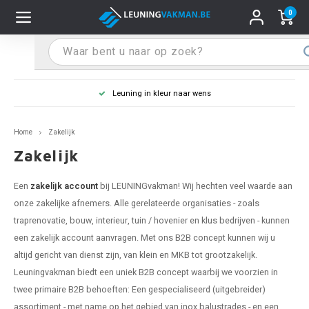
0
Hoofdmenu / Leuninghouders
Hoofdmenu / Tips & Tricks
Hoofdmenu / Trapleuning
Hoofdmenu / Extra
Leuninghouders
Tips & Tricks
Trapleuning
Extra
Leuning in kleur naar wens
pleuning inox
ninghouder inox
stiften
T
T
T
T
T
T
T
T
T
T
L
L
L
L
L
L
pleuning inmeten
Home
Zakelijk
pleuning zwart
uninghouder zwart
hoonmaak en onderhoud
T
T
T
T
T
T
T
T
T
T
L
L
L
L
L
L
pleuning monteren
Zakelijk
pleuning antraciet
ninghouder antraciet
stekhoek (voor een trapleuning)
T
T
T
T
T
T
T
T
T
T
L
L
A
A
L
A
Een
zakelijk account
bij LEUNINGvakman! Wij hechten veel waarde aan
onze zakelijke afnemers. Alle gerelateerde organisaties - zoals
pleuning grijs
ninghouder wit
ox einddoppen
T
T
T
A
T
T
A
T
A
A
L
A
A
traprenovatie, bouw, interieur, tuin / hovenier en klus bedrijven - kunnen
een zakelijk account aanvragen. Met ons B2B concept kunnen wij u
pleuning wit
ninghouder RAL kleur naar wens
x bochten en koppelstukken
T
T
A
A
T
A
A
altijd gericht van dienst zijn, van klein en MKB tot grootzakelijk.
Leuningvakman biedt een uniek B2B concept waarbij we voorzien in
pleuning RAL kleur naar wens
ninghouder staal
x flensen
T
A
A
twee primaire B2B behoeften: Een gespecialiseerd (uitgebreider)
assortiment - met name op het gebied van inox balustrades - en een