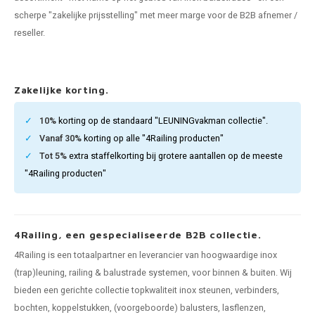
pleuning staal
hroeven
A
scherpe "zakelijke prijsstelling" met meer marge voor de B2B afnemer /
reseller.
pleuning smeedijzer
r en tap
pleuning gunmetal
rderobestang
Zakelijke korting.
pleuning brons
10%
korting op de standaard "LEUNINGvakman collectie".
Vanaf 30%
korting op alle "4Railing producten"
ulaire leuningen
Tot 5%
extra staffelkorting bij grotere aantallen op de meeste
"4Railing producten"
4Railing, een gespecialiseerde B2B collectie.
4Railing is een totaalpartner en leverancier van hoogwaardige inox
(trap)leuning, railing & balustrade systemen, voor binnen & buiten. Wij
bieden een gerichte collectie topkwaliteit inox steunen, verbinders,
bochten, koppelstukken, (voorgeboorde) balusters, lasflenzen,