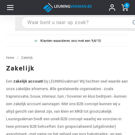
0
Hoofdmenu / Leuninghouders
Hoofdmenu / Tips & Tricks
Hoofdmenu / Trapleuning
Hoofdmenu / Extra
Leuninghouders
Tips & Tricks
Trapleuning
Extra
Klanten waarderen ons met een 9,4/10
pleuning inox
ninghouder inox
stiften
T
T
T
T
T
T
T
T
T
T
L
L
L
L
L
L
pleuning inmeten
Home
Zakelijk
pleuning zwart
uninghouder zwart
hoonmaak en onderhoud
T
T
T
T
T
T
T
T
T
T
L
L
L
L
L
L
pleuning monteren
Zakelijk
pleuning antraciet
ninghouder antraciet
stekhoek (voor een trapleuning)
T
T
T
T
T
T
T
T
T
T
L
L
A
A
L
A
Een
zakelijk account
bij LEUNINGvakman! Wij hechten veel waarde aan
onze zakelijke afnemers. Alle gerelateerde organisaties - zoals
pleuning grijs
ninghouder wit
ox einddoppen
T
T
T
A
T
T
A
T
A
A
L
A
A
traprenovatie, bouw, interieur, tuin / hovenier en klus bedrijven - kunnen
een zakelijk account aanvragen. Met ons B2B concept kunnen wij u
pleuning wit
ninghouder RAL kleur naar wens
x bochten en koppelstukken
T
T
A
A
T
A
A
altijd gericht van dienst zijn, van klein en MKB tot grootzakelijk.
Leuningvakman biedt een uniek B2B concept waarbij we voorzien in
pleuning RAL kleur naar wens
ninghouder staal
x flensen
T
A
A
twee primaire B2B behoeften: Een gespecialiseerd (uitgebreider)
assortiment - met name op het gebied van inox balustrades - en een