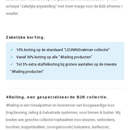
pleuning staal
hroeven
A
scherpe "zakelijke prijsstelling" met meer marge voor de B2B afnemer /
reseller.
pleuning smeedijzer
r en tap
pleuning gunmetal
rderobestang
Zakelijke korting.
pleuning brons
10%
korting op de standaard "LEUNINGvakman collectie".
Vanaf 30%
korting op alle "4Railing producten"
ulaire leuningen
Tot 5%
extra staffelkorting bij grotere aantallen op de meeste
"4Railing producten"
4Railing, een gespecialiseerde B2B collectie.
4Railing is een totaalpartner en leverancier van hoogwaardige inox
(trap)leuning, railing & balustrade systemen, voor binnen & buiten. Wij
bieden een gerichte collectie topkwaliteit inox steunen, verbinders,
bochten, koppelstukken, (voorgeboorde) balusters, lasflenzen,