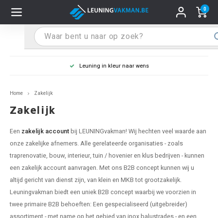
0
Hoofdmenu / Leuninghouders
Hoofdmenu / Tips & Tricks
Hoofdmenu / Trapleuning
Hoofdmenu / Extra
Leuninghouders
Tips & Tricks
Trapleuning
Extra
Leuning in kleur naar wens
pleuning inox
ninghouder inox
stiften
T
T
T
T
T
T
T
T
T
T
L
L
L
L
L
L
pleuning inmeten
Home
Zakelijk
pleuning zwart
uninghouder zwart
hoonmaak en onderhoud
T
T
T
T
T
T
T
T
T
T
L
L
L
L
L
L
pleuning monteren
Zakelijk
pleuning antraciet
ninghouder antraciet
stekhoek (voor een trapleuning)
T
T
T
T
T
T
T
T
T
T
L
L
A
A
L
A
Een
zakelijk account
bij LEUNINGvakman! Wij hechten veel waarde aan
onze zakelijke afnemers. Alle gerelateerde organisaties - zoals
pleuning grijs
ninghouder wit
ox einddoppen
T
T
T
A
T
T
A
T
A
A
L
A
A
traprenovatie, bouw, interieur, tuin / hovenier en klus bedrijven - kunnen
een zakelijk account aanvragen. Met ons B2B concept kunnen wij u
pleuning wit
ninghouder RAL kleur naar wens
x bochten en koppelstukken
T
T
A
A
T
A
A
altijd gericht van dienst zijn, van klein en MKB tot grootzakelijk.
Leuningvakman biedt een uniek B2B concept waarbij we voorzien in
pleuning RAL kleur naar wens
ninghouder staal
x flensen
T
A
A
twee primaire B2B behoeften: Een gespecialiseerd (uitgebreider)
assortiment - met name op het gebied van inox balustrades - en een