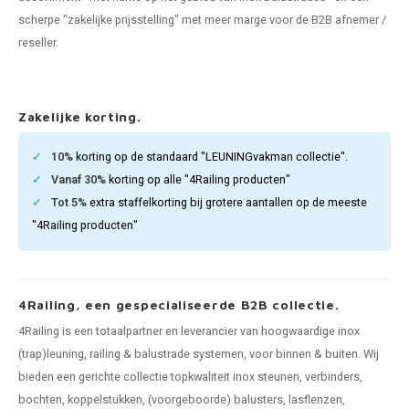
pleuning staal
hroeven
A
scherpe "zakelijke prijsstelling" met meer marge voor de B2B afnemer /
reseller.
pleuning smeedijzer
r en tap
pleuning gunmetal
rderobestang
Zakelijke korting.
pleuning brons
10%
korting op de standaard "LEUNINGvakman collectie".
Vanaf 30%
korting op alle "4Railing producten"
ulaire leuningen
Tot 5%
extra staffelkorting bij grotere aantallen op de meeste
"4Railing producten"
4Railing, een gespecialiseerde B2B collectie.
4Railing is een totaalpartner en leverancier van hoogwaardige inox
(trap)leuning, railing & balustrade systemen, voor binnen & buiten. Wij
bieden een gerichte collectie topkwaliteit inox steunen, verbinders,
bochten, koppelstukken, (voorgeboorde) balusters, lasflenzen,