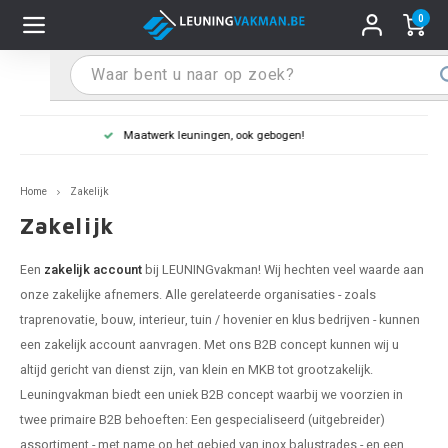
0
Hoofdmenu / Leuninghouders
Hoofdmenu / Tips & Tricks
Hoofdmenu / Trapleuning
Hoofdmenu / Extra
Leuninghouders
Tips & Tricks
Trapleuning
Extra
Leuning in kleur naar wens
pleuning inox
ninghouder inox
stiften
T
T
T
T
T
T
T
T
T
T
L
L
L
L
L
L
pleuning inmeten
Home
Zakelijk
pleuning zwart
uninghouder zwart
hoonmaak en onderhoud
T
T
T
T
T
T
T
T
T
T
L
L
L
L
L
L
pleuning monteren
Zakelijk
pleuning antraciet
ninghouder antraciet
stekhoek (voor een trapleuning)
T
T
T
T
T
T
T
T
T
T
L
L
A
A
L
A
Een
zakelijk account
bij LEUNINGvakman! Wij hechten veel waarde aan
onze zakelijke afnemers. Alle gerelateerde organisaties - zoals
pleuning grijs
ninghouder wit
ox einddoppen
T
T
T
A
T
T
A
T
A
A
L
A
A
traprenovatie, bouw, interieur, tuin / hovenier en klus bedrijven - kunnen
een zakelijk account aanvragen. Met ons B2B concept kunnen wij u
pleuning wit
ninghouder RAL kleur naar wens
x bochten en koppelstukken
T
T
A
A
T
A
A
altijd gericht van dienst zijn, van klein en MKB tot grootzakelijk.
Leuningvakman biedt een uniek B2B concept waarbij we voorzien in
pleuning RAL kleur naar wens
ninghouder staal
x flensen
T
A
A
twee primaire B2B behoeften: Een gespecialiseerd (uitgebreider)
assortiment - met name op het gebied van inox balustrades - en een