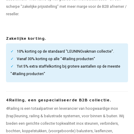
pleuning staal
hroeven
A
scherpe "zakelijke prijsstelling" met meer marge voor de B2B afnemer /
reseller.
pleuning smeedijzer
r en tap
pleuning gunmetal
rderobestang
Zakelijke korting.
pleuning brons
10%
korting op de standaard "LEUNINGvakman collectie".
Vanaf 30%
korting op alle "4Railing producten"
ulaire leuningen
Tot 5%
extra staffelkorting bij grotere aantallen op de meeste
"4Railing producten"
4Railing, een gespecialiseerde B2B collectie.
4Railing is een totaalpartner en leverancier van hoogwaardige inox
(trap)leuning, railing & balustrade systemen, voor binnen & buiten. Wij
bieden een gerichte collectie topkwaliteit inox steunen, verbinders,
bochten, koppelstukken, (voorgeboorde) balusters, lasflenzen,