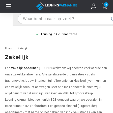
0
Hoofdmenu / Leuninghouders
Hoofdmenu / Tips & Tricks
Hoofdmenu / Trapleuning
Hoofdmenu / Extra
Leuninghouders
Tips & Tricks
Trapleuning
Extra
Leuning in kleur naar wens
pleuning inox
ninghouder inox
stiften
T
T
T
T
T
T
T
T
T
T
L
L
L
L
L
L
pleuning inmeten
Home
Zakelijk
pleuning zwart
uninghouder zwart
hoonmaak en onderhoud
T
T
T
T
T
T
T
T
T
T
L
L
L
L
L
L
pleuning monteren
Zakelijk
pleuning antraciet
ninghouder antraciet
stekhoek (voor een trapleuning)
T
T
T
T
T
T
T
T
T
T
L
L
A
A
L
A
Een
zakelijk account
bij LEUNINGvakman! Wij hechten veel waarde aan
onze zakelijke afnemers. Alle gerelateerde organisaties - zoals
pleuning grijs
ninghouder wit
ox einddoppen
T
T
T
A
T
T
A
T
A
A
L
A
A
traprenovatie, bouw, interieur, tuin / hovenier en klus bedrijven - kunnen
een zakelijk account aanvragen. Met ons B2B concept kunnen wij u
pleuning wit
ninghouder RAL kleur naar wens
x bochten en koppelstukken
T
T
A
A
T
A
A
altijd gericht van dienst zijn, van klein en MKB tot grootzakelijk.
Leuningvakman biedt een uniek B2B concept waarbij we voorzien in
pleuning RAL kleur naar wens
ninghouder staal
x flensen
T
A
A
twee primaire B2B behoeften: Een gespecialiseerd (uitgebreider)
assortiment - met name op het gebied van inox balustrades - en een