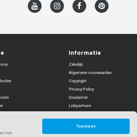
ce
Informatie
rvice
Zakelijk
Algemene voorwaarden
thoden
Copyright
Privacy Policy
osten
Disclaimer
en
Linkpartners
Alle leuningen
fhandeling
Toestaan
ijden & contact
 en met