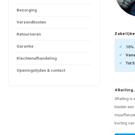
Bezorging
Verzendkosten
Zakelijke
Retourneren
Garantie
10%
Van
Klachtenafhandeling
Tot 
Openingstijden & contact
4Railing
4Railing is
bieden een 
muurflenzen
korting va