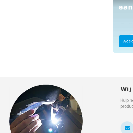
aan
Acco
Wij
Hulp n
produ