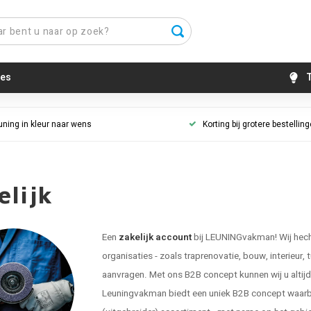
es
T
uning in kleur naar wens
Korting bij grotere bestellin
elijk
Een
zakelijk account
bij LEUNINGvakman! Wij hecht
organisaties - zoals traprenovatie, bouw, interieur, 
aanvragen. Met ons B2B concept kunnen wij u altijd g
Leuningvakman biedt een uniek B2B concept waarbij