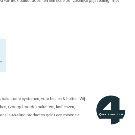
 van inox balustrades - en een scherpe "zakelijke prijsstelling" met
n"
 & balustrade systemen, voor binnen & buiten. Wij
kken, (voorgeboorde) balusters, lasflenzen,
r alle 4Railing producten geldt een minimale