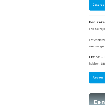
Catalog
Een zake
Een zakelij
Let er hierb
met uw gebr
LET OP:
u 
hebben. Di
Account
Een