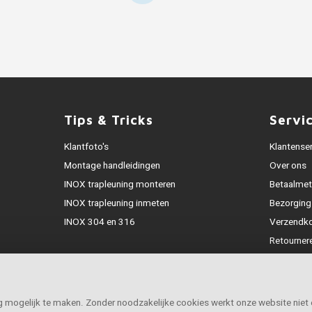
Tips & Tricks
Servi
Klantfoto's
Klantense
Montage handleidingen
Over ons
INOX trapleuning monteren
Betaalme
INOX trapleuning inmeten
Bezorging
INOX 304 en 316
Verzendk
Retourner
Garantie
Klachtena
Openingst
ig mogelijk te maken. Zonder noodzakelijke cookies werkt onze website niet