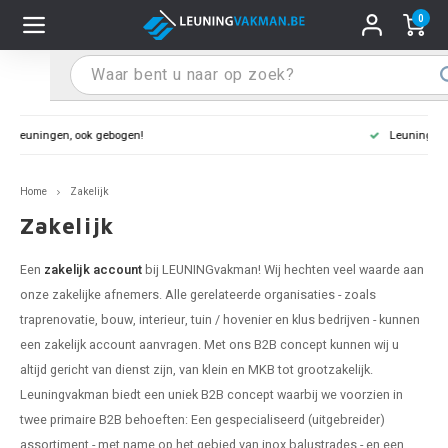
0
Hoofdmenu / Leuninghouders
Hoofdmenu / Tips & Tricks
Hoofdmenu / Trapleuning
Hoofdmenu / Extra
Leuninghouders
Tips & Tricks
Trapleuning
Extra
Leuning in kleur naar wens
pleuning inox
ninghouder inox
stiften
T
T
T
T
T
T
T
T
T
T
L
L
L
L
L
L
pleuning inmeten
Home
Zakelijk
pleuning zwart
uninghouder zwart
hoonmaak en onderhoud
T
T
T
T
T
T
T
T
T
T
L
L
L
L
L
L
pleuning monteren
Zakelijk
pleuning antraciet
ninghouder antraciet
stekhoek (voor een trapleuning)
T
T
T
T
T
T
T
T
T
T
L
L
A
A
L
A
Een
zakelijk account
bij LEUNINGvakman! Wij hechten veel waarde aan
onze zakelijke afnemers. Alle gerelateerde organisaties - zoals
pleuning grijs
ninghouder wit
ox einddoppen
T
T
T
A
T
T
A
T
A
A
L
A
A
traprenovatie, bouw, interieur, tuin / hovenier en klus bedrijven - kunnen
een zakelijk account aanvragen. Met ons B2B concept kunnen wij u
pleuning wit
ninghouder RAL kleur naar wens
x bochten en koppelstukken
T
T
A
A
T
A
A
altijd gericht van dienst zijn, van klein en MKB tot grootzakelijk.
Leuningvakman biedt een uniek B2B concept waarbij we voorzien in
pleuning RAL kleur naar wens
ninghouder staal
x flensen
T
A
A
twee primaire B2B behoeften: Een gespecialiseerd (uitgebreider)
assortiment - met name op het gebied van inox balustrades - en een