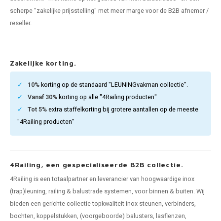
pleuning staal
hroeven
A
scherpe "zakelijke prijsstelling" met meer marge voor de B2B afnemer /
reseller.
pleuning smeedijzer
r en tap
pleuning gunmetal
rderobestang
Zakelijke korting.
pleuning brons
10%
korting op de standaard "LEUNINGvakman collectie".
Vanaf 30%
korting op alle "4Railing producten"
ulaire leuningen
Tot 5%
extra staffelkorting bij grotere aantallen op de meeste
"4Railing producten"
4Railing, een gespecialiseerde B2B collectie.
4Railing is een totaalpartner en leverancier van hoogwaardige inox
(trap)leuning, railing & balustrade systemen, voor binnen & buiten. Wij
bieden een gerichte collectie topkwaliteit inox steunen, verbinders,
bochten, koppelstukken, (voorgeboorde) balusters, lasflenzen,