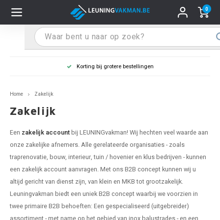
0
Hoofdmenu / Leuninghouders
Hoofdmenu / Tips & Tricks
Hoofdmenu / Trapleuning
Hoofdmenu / Extra
Leuninghouders
Tips & Tricks
Trapleuning
Extra
Korting bij grotere bestellingen
pleuning inox
ninghouder inox
stiften
T
T
T
T
T
T
T
T
T
T
L
L
L
L
L
L
pleuning inmeten
Home
Zakelijk
pleuning zwart
uninghouder zwart
hoonmaak en onderhoud
T
T
T
T
T
T
T
T
T
T
L
L
L
L
L
L
pleuning monteren
Zakelijk
pleuning antraciet
ninghouder antraciet
stekhoek (voor een trapleuning)
T
T
T
T
T
T
T
T
T
T
L
L
A
A
L
A
Een
zakelijk account
bij LEUNINGvakman! Wij hechten veel waarde aan
onze zakelijke afnemers. Alle gerelateerde organisaties - zoals
pleuning grijs
ninghouder wit
ox einddoppen
T
T
T
A
T
T
A
T
A
A
L
A
A
traprenovatie, bouw, interieur, tuin / hovenier en klus bedrijven - kunnen
een zakelijk account aanvragen. Met ons B2B concept kunnen wij u
pleuning wit
ninghouder RAL kleur naar wens
x bochten en koppelstukken
T
T
A
A
T
A
A
altijd gericht van dienst zijn, van klein en MKB tot grootzakelijk.
Leuningvakman biedt een uniek B2B concept waarbij we voorzien in
pleuning RAL kleur naar wens
ninghouder staal
x flensen
T
A
A
twee primaire B2B behoeften: Een gespecialiseerd (uitgebreider)
assortiment - met name op het gebied van inox balustrades - en een