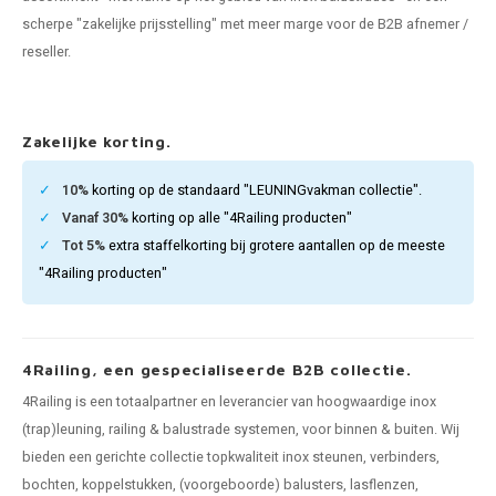
pleuning staal
hroeven
A
scherpe "zakelijke prijsstelling" met meer marge voor de B2B afnemer /
reseller.
pleuning smeedijzer
r en tap
pleuning gunmetal
rderobestang
Zakelijke korting.
pleuning brons
10%
korting op de standaard "LEUNINGvakman collectie".
Vanaf 30%
korting op alle "4Railing producten"
ulaire leuningen
Tot 5%
extra staffelkorting bij grotere aantallen op de meeste
"4Railing producten"
4Railing, een gespecialiseerde B2B collectie.
4Railing is een totaalpartner en leverancier van hoogwaardige inox
(trap)leuning, railing & balustrade systemen, voor binnen & buiten. Wij
bieden een gerichte collectie topkwaliteit inox steunen, verbinders,
bochten, koppelstukken, (voorgeboorde) balusters, lasflenzen,