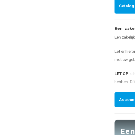
Catalog
Een zake
Een zakelij
Let er hierb
met uw gebr
LET OP:
u 
hebben. Di
Account
Een