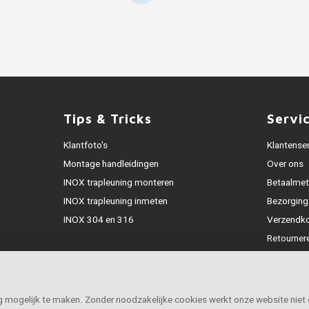
Tips & Tricks
Servi
Klantfoto's
Klantense
Montage handleidingen
Over ons
INOX trapleuning monteren
Betaalme
INOX trapleuning inmeten
Bezorging
INOX 304 en 316
Verzendk
Retourner
Garantie
Klachtena
Openingst
ig mogelijk te maken. Zonder noodzakelijke cookies werkt onze website niet