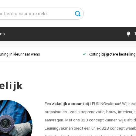
es
T
uning in kleur naar wens
Korting bij grotere bestellin
elijk
Een
zakelijk account
bij LEUNINGvakman! Wij hecht
organisaties - zoals traprenovatie, bouw, interieur, 
aanvragen. Met ons B2B concept kunnen wij u altijd g
Leuningvakman biedt een uniek B2B concept waarbij