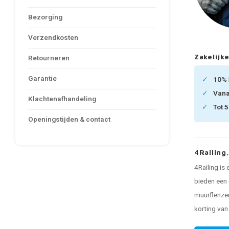
Bezorging
Verzendkosten
Zakelijke
Retourneren
Garantie
10%
Van
Klachtenafhandeling
Tot 
Openingstijden & contact
4Railing
4Railing is
bieden een 
muurflenzen
korting va