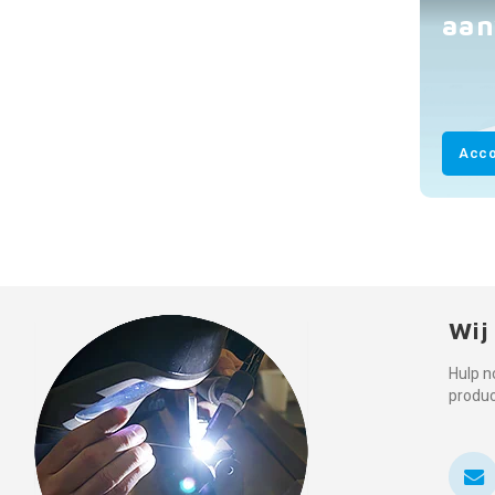
aan
Acco
Wij
Hulp n
produ