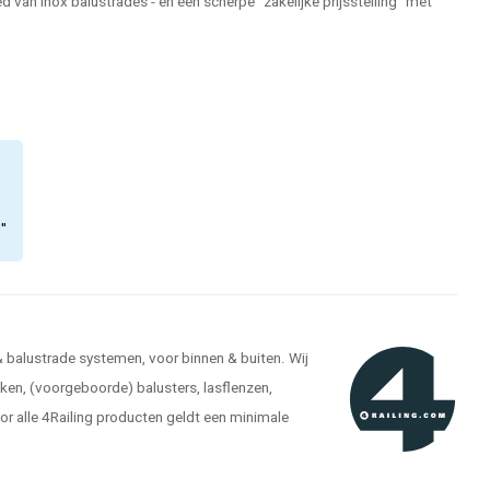
 van inox balustrades - en een scherpe "zakelijke prijsstelling" met
n"
 & balustrade systemen, voor binnen & buiten. Wij
kken, (voorgeboorde) balusters, lasflenzen,
r alle 4Railing producten geldt een minimale