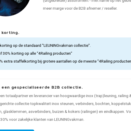
(uitgebreider) assortiment - met name op het gebied
meer marge voor de B2B afnemer / reseller.
 korting.
korting op de standaard "LEUNINGvakman collectie".
af 30%
korting op alle "4Railing producten"
5%
extra staffelkorting bij grotere aantallen op de meeste "4Railing producte
, een gespecialiseerde B2B collectie.
 een totaalpartner en leverancier van hoogwaardige inox (trap)leuning, railing
gerichte collectie topkwaliteit inox steunen, verbinders, bochten, koppelstu
, glasklemmen, asverbinders, buizen & kokers (railingen) en eindkappen. Voo
n 30% voor zakelijke klanten van LEUNINGvakman.