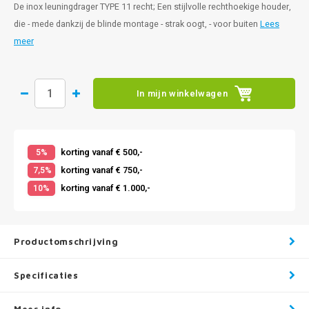
De inox leuningdrager TYPE 11 recht; Een stijlvolle rechthoekige houder,
die - mede dankzij de blinde montage - strak oogt, - voor buiten
Lees
meer
In mijn winkelwagen
korting vanaf € 500,-
5%
korting vanaf € 750,-
7,5%
korting vanaf € 1.000,-
10%
Productomschrijving
Specificaties