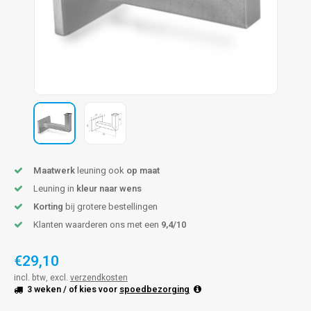
pleuning staal
hroeven
A
pleuning smeedijzer
r en tap
pleuning gunmetal
rderobestang
pleuning brons
ulaire leuningen
Maatwerk
leuning ook
op maat
Leuning in
kleur naar wens
Korting
bij grotere bestellingen
Klanten waarderen ons met een
9,4/10
€29,10
incl. btw, excl.
verzendkosten
3 weken
/ of kies voor
spoedbezorging