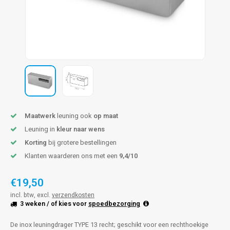
pleuning staal
hroeven
A
pleuning smeedijzer
r en tap
pleuning gunmetal
rderobestang
pleuning brons
ulaire leuningen
Maatwerk
leuning ook
op maat
Leuning in
kleur naar wens
Korting
bij grotere bestellingen
Klanten waarderen ons met een
9,4/10
€19,50
incl. btw, excl.
verzendkosten
3 weken
/ of kies voor
spoedbezorging
De inox leuningdrager TYPE 13 recht; geschikt voor een rechthoekige