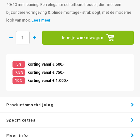
40x10 mm leuning; Een elegante schuifbare houder, die - met een
bijzondere vormgeving & blinde montage - strak oogt, met de moderne
look van inox.
Lees meer
In mijn winkelwagen
korting vanaf € 500,-
5%
korting vanaf € 750,-
7,5%
korting vanaf € 1.000,-
10%
Productomschrijving
Specificaties
Meer info