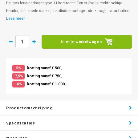
De inox leuningdrager type 11 kort recht; Een stijlvolle rechthoekige
houder, die - mede dankzij de blinde montage - strak oogt, - voor buiten
Lees meer
In mijn winkelwagen
korting vanaf € 500,-
5%
korting vanaf € 750,-
7,5%
korting vanaf € 1.000,-
10%
Productomschrijving
Specificaties