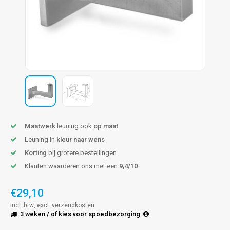
pleuning staal
hroeven
A
pleuning smeedijzer
r en tap
pleuning gunmetal
rderobestang
pleuning brons
ulaire leuningen
Maatwerk
leuning ook
op maat
Leuning in
kleur naar wens
Korting
bij grotere bestellingen
Klanten waarderen ons met een
9,4/10
€29,10
incl. btw, excl.
verzendkosten
3 weken
/ of kies voor
spoedbezorging