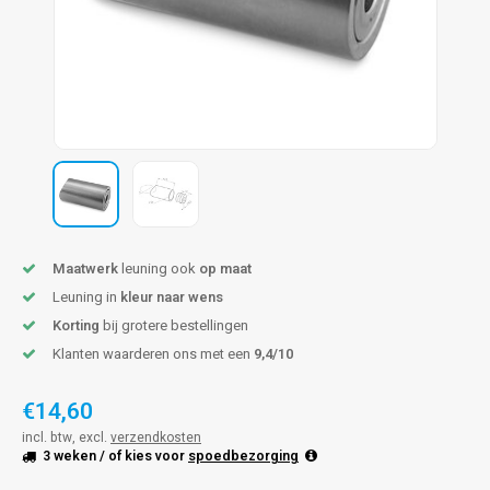
pleuning staal
hroeven
A
pleuning smeedijzer
r en tap
pleuning gunmetal
rderobestang
pleuning brons
ulaire leuningen
Maatwerk
leuning ook
op maat
Leuning in
kleur naar wens
Korting
bij grotere bestellingen
Klanten waarderen ons met een
9,4/10
€14,60
incl. btw, excl.
verzendkosten
3 weken
/ of kies voor
spoedbezorging