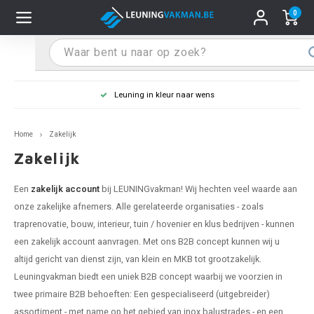
0
Hoofdmenu / Leuninghouders
Hoofdmenu / Tips & Tricks
Hoofdmenu / Trapleuning
Hoofdmenu / Extra
Leuninghouders
Tips & Tricks
Trapleuning
Extra
Leuning in kleur naar wens
pleuning inox
ninghouder inox
stiften
T
T
T
T
T
T
T
T
T
T
L
L
L
L
L
L
pleuning inmeten
Home
Zakelijk
pleuning zwart
uninghouder zwart
hoonmaak en onderhoud
T
T
T
T
T
T
T
T
T
T
L
L
L
L
L
L
pleuning monteren
Zakelijk
pleuning antraciet
ninghouder antraciet
stekhoek (voor een trapleuning)
T
T
T
T
T
T
T
T
T
T
L
L
A
A
L
A
Een
zakelijk account
bij LEUNINGvakman! Wij hechten veel waarde aan
onze zakelijke afnemers. Alle gerelateerde organisaties - zoals
pleuning grijs
ninghouder wit
ox einddoppen
T
T
T
A
T
T
A
T
A
A
L
A
A
traprenovatie, bouw, interieur, tuin / hovenier en klus bedrijven - kunnen
een zakelijk account aanvragen. Met ons B2B concept kunnen wij u
pleuning wit
ninghouder RAL kleur naar wens
x bochten en koppelstukken
T
T
A
A
T
A
A
altijd gericht van dienst zijn, van klein en MKB tot grootzakelijk.
Leuningvakman biedt een uniek B2B concept waarbij we voorzien in
pleuning RAL kleur naar wens
ninghouder staal
x flensen
T
A
A
twee primaire B2B behoeften: Een gespecialiseerd (uitgebreider)
assortiment - met name op het gebied van inox balustrades - en een