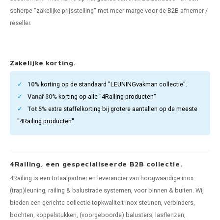
pleuning staal
hroeven
A
scherpe "zakelijke prijsstelling" met meer marge voor de B2B afnemer /
reseller.
pleuning smeedijzer
r en tap
pleuning gunmetal
rderobestang
Zakelijke korting.
pleuning brons
10%
korting op de standaard "LEUNINGvakman collectie".
Vanaf 30%
korting op alle "4Railing producten"
ulaire leuningen
Tot 5%
extra staffelkorting bij grotere aantallen op de meeste
"4Railing producten"
4Railing, een gespecialiseerde B2B collectie.
4Railing is een totaalpartner en leverancier van hoogwaardige inox
(trap)leuning, railing & balustrade systemen, voor binnen & buiten. Wij
bieden een gerichte collectie topkwaliteit inox steunen, verbinders,
bochten, koppelstukken, (voorgeboorde) balusters, lasflenzen,