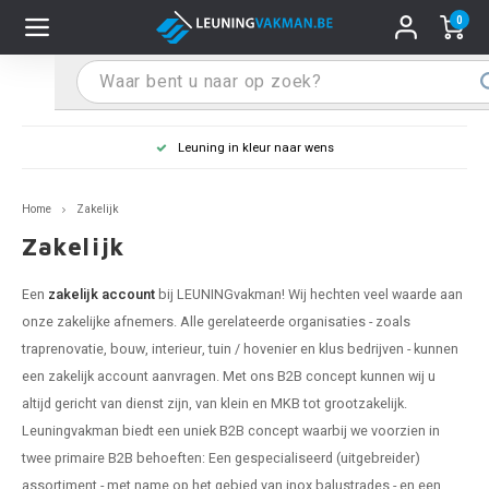
0
Hoofdmenu / Leuninghouders
Hoofdmenu / Tips & Tricks
Hoofdmenu / Trapleuning
Hoofdmenu / Extra
Leuninghouders
Tips & Tricks
Trapleuning
Extra
Leuning in kleur naar wens
pleuning inox
ninghouder inox
stiften
T
T
T
T
T
T
T
T
T
T
L
L
L
L
L
L
pleuning inmeten
Home
Zakelijk
pleuning zwart
uninghouder zwart
hoonmaak en onderhoud
T
T
T
T
T
T
T
T
T
T
L
L
L
L
L
L
pleuning monteren
Zakelijk
pleuning antraciet
ninghouder antraciet
stekhoek (voor een trapleuning)
T
T
T
T
T
T
T
T
T
T
L
L
A
A
L
A
Een
zakelijk account
bij LEUNINGvakman! Wij hechten veel waarde aan
onze zakelijke afnemers. Alle gerelateerde organisaties - zoals
pleuning grijs
ninghouder wit
ox einddoppen
T
T
T
A
T
T
A
T
A
A
L
A
A
traprenovatie, bouw, interieur, tuin / hovenier en klus bedrijven - kunnen
een zakelijk account aanvragen. Met ons B2B concept kunnen wij u
pleuning wit
ninghouder RAL kleur naar wens
x bochten en koppelstukken
T
T
A
A
T
A
A
altijd gericht van dienst zijn, van klein en MKB tot grootzakelijk.
Leuningvakman biedt een uniek B2B concept waarbij we voorzien in
pleuning RAL kleur naar wens
ninghouder staal
x flensen
T
A
A
twee primaire B2B behoeften: Een gespecialiseerd (uitgebreider)
assortiment - met name op het gebied van inox balustrades - en een