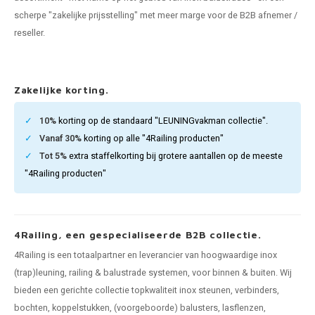
pleuning staal
hroeven
A
scherpe "zakelijke prijsstelling" met meer marge voor de B2B afnemer /
reseller.
pleuning smeedijzer
r en tap
pleuning gunmetal
rderobestang
Zakelijke korting.
pleuning brons
10%
korting op de standaard "LEUNINGvakman collectie".
Vanaf 30%
korting op alle "4Railing producten"
ulaire leuningen
Tot 5%
extra staffelkorting bij grotere aantallen op de meeste
"4Railing producten"
4Railing, een gespecialiseerde B2B collectie.
4Railing is een totaalpartner en leverancier van hoogwaardige inox
(trap)leuning, railing & balustrade systemen, voor binnen & buiten. Wij
bieden een gerichte collectie topkwaliteit inox steunen, verbinders,
bochten, koppelstukken, (voorgeboorde) balusters, lasflenzen,