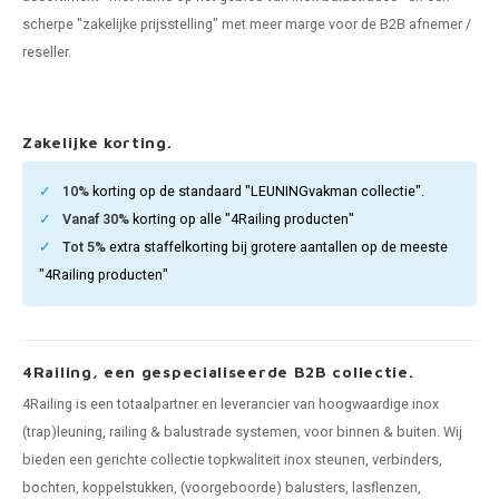
pleuning staal
hroeven
A
scherpe "zakelijke prijsstelling" met meer marge voor de B2B afnemer /
reseller.
pleuning smeedijzer
r en tap
pleuning gunmetal
rderobestang
Zakelijke korting.
pleuning brons
10%
korting op de standaard "LEUNINGvakman collectie".
Vanaf 30%
korting op alle "4Railing producten"
ulaire leuningen
Tot 5%
extra staffelkorting bij grotere aantallen op de meeste
"4Railing producten"
4Railing, een gespecialiseerde B2B collectie.
4Railing is een totaalpartner en leverancier van hoogwaardige inox
(trap)leuning, railing & balustrade systemen, voor binnen & buiten. Wij
bieden een gerichte collectie topkwaliteit inox steunen, verbinders,
bochten, koppelstukken, (voorgeboorde) balusters, lasflenzen,