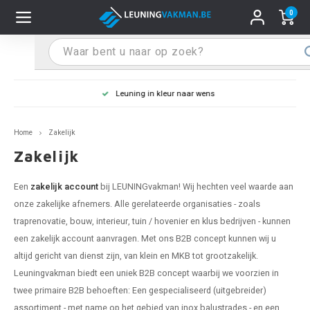
0
Hoofdmenu / Leuninghouders
Hoofdmenu / Tips & Tricks
Hoofdmenu / Trapleuning
Hoofdmenu / Extra
Leuninghouders
Tips & Tricks
Trapleuning
Extra
Leuning in kleur naar wens
pleuning inox
ninghouder inox
stiften
T
T
T
T
T
T
T
T
T
T
L
L
L
L
L
L
pleuning inmeten
Home
Zakelijk
pleuning zwart
uninghouder zwart
hoonmaak en onderhoud
T
T
T
T
T
T
T
T
T
T
L
L
L
L
L
L
pleuning monteren
Zakelijk
pleuning antraciet
ninghouder antraciet
stekhoek (voor een trapleuning)
T
T
T
T
T
T
T
T
T
T
L
L
A
A
L
A
Een
zakelijk account
bij LEUNINGvakman! Wij hechten veel waarde aan
onze zakelijke afnemers. Alle gerelateerde organisaties - zoals
pleuning grijs
ninghouder wit
ox einddoppen
T
T
T
A
T
T
A
T
A
A
L
A
A
traprenovatie, bouw, interieur, tuin / hovenier en klus bedrijven - kunnen
een zakelijk account aanvragen. Met ons B2B concept kunnen wij u
pleuning wit
ninghouder RAL kleur naar wens
x bochten en koppelstukken
T
T
A
A
T
A
A
altijd gericht van dienst zijn, van klein en MKB tot grootzakelijk.
Leuningvakman biedt een uniek B2B concept waarbij we voorzien in
pleuning RAL kleur naar wens
ninghouder staal
x flensen
T
A
A
twee primaire B2B behoeften: Een gespecialiseerd (uitgebreider)
assortiment - met name op het gebied van inox balustrades - en een