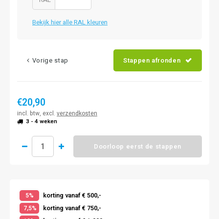
Bekijk hier alle RAL kleuren
Vorige stap
Stappen afronden
€20,90
incl. btw, excl.
verzendkosten
3 - 4 weken
Doorloop eerst de stappen
korting vanaf € 500,-
5%
korting vanaf € 750,-
7,5%