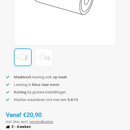
pleuning staal
hroeven
A
pleuning smeedijzer
r en tap
pleuning gunmetal
rderobestang
pleuning brons
ulaire leuningen
Maatwerk
leuning ook
op maat
Leuning in
kleur naar wens
Korting
bij grotere bestellingen
Klanten waarderen ons met een
9,4/10
Vanaf
€20,90
incl. btw, excl.
verzendkosten
3 - 4 weken