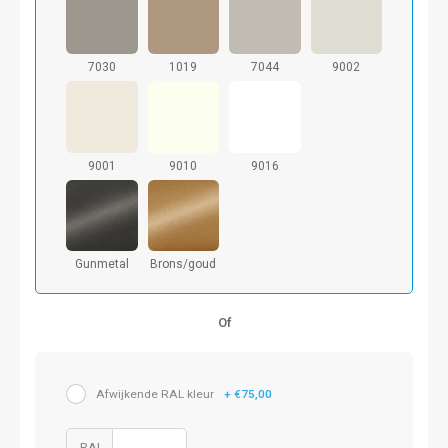
7030
1019
7044
9002
9001
9010
9016
Gunmetal
Brons/goud
Of
Afwijkende RAL kleur
+ €75,00
RAL