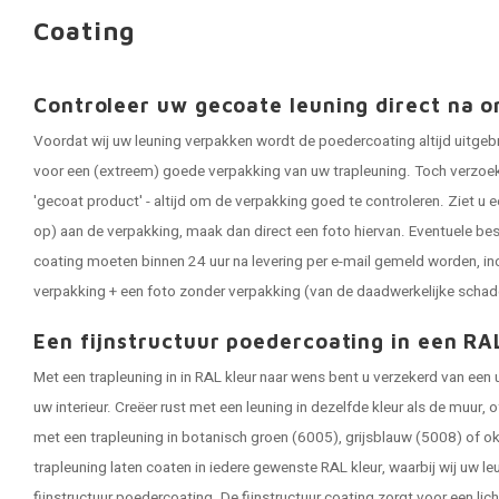
Coating
Controleer uw gecoate leuning direct na o
Voordat wij uw leuning verpakken wordt de poedercoating altijd uitgeb
voor een (extreem) goede verpakking van uw trapleuning. Toch verzoeken
'gecoat product' - altijd om de verpakking goed te controleren. Ziet u e
op) aan de verpakking, maak dan direct een foto hiervan. Eventuele be
coating moeten binnen 24 uur na levering per e-mail gemeld worden, in
verpakking + een foto zonder verpakking (van de daadwerkelijke schad
Een fijnstructuur poedercoating in een RA
Met een trapleuning in in RAL kleur naar wens bent u verzekerd van een
uw interieur. Creëer rust met een leuning in dezelfde kleur als de muur,
met een trapleuning in botanisch groen (6005), grijsblauw (5008) of ok
trapleuning laten coaten in iedere gewenste RAL kleur, waarbij wij uw 
fijnstructuur poedercoating. De fijnstructuur coating zorgt voor een lic