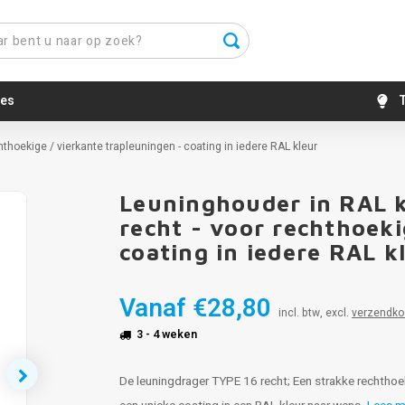
es
T
hthoekige / vierkante trapleuningen - coating in iedere RAL kleur
Leuninghouder in RAL k
recht - voor rechthoeki
coating in iedere RAL k
Vanaf
€28,80
incl. btw, excl.
verzendko
3 - 4 weken
De leuningdrager TYPE 16 recht; Een strakke rechthoe