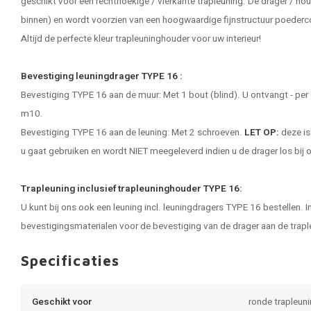
geschikt voor een rechthoekige / vierkante
trapleuning
. De drager / ho
binnen) en wordt voorzien van een hoogwaardige fijnstructuur poederco
Altijd de perfecte kleur trapleuninghouder voor uw interieur!
Bevestiging leuningdrager TYPE 16 :
Bevestiging TYPE 16 aan de muur: Met 1 bout (blind). U ontvangt - per
m10.
Bevestiging TYPE 16 aan de leuning: Met 2 schroeven.
LET OP:
deze is
u gaat gebruiken en wordt NIET meegeleverd indien u de drager los bij 
Trapleuning inclusief trapleuninghouder TYPE 16:
U kunt bij ons ook een leuning incl. leuningdragers TYPE 16 bestellen. I
bevestigingsmaterialen voor de bevestiging van de drager aan de trapl
Specificaties
Geschikt voor
ronde trapleun