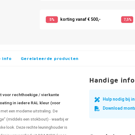
korting vanaf € 500,-
5%
7,5%
 info
Gerelateerde producten
Handige info
t voor rechthoekige / vierkante
Hulp nodig bij 
ating in iedere RAL kleur (voor
Download monta
 met een moderne uitstraling. De
ge" (middels een stokbout) - waarbij er
kke look. Deze rechte leuninghouder is