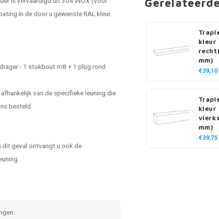
uder is vervaardigd uit 304 INOX (voor
Gerelateerd
ating in de door u gewenste RAL kleur.
Trapl
kleur
recht
mm)
 drager - 1 stokbout m8 + 1 plug rond
€39,10
 afhankelijk van de specifieke leuning die
Trapl
ons besteld.
kleur
vierk
mm)
€39,75
n dit geval ontvangt u ook de
euning.
ingen