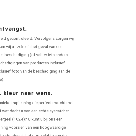
ntvangst.
reid gecontroleerd. Vervolgens zorgen wij
 wij u - zeker in het geval van een
en beschadiging (of valt er iets anders
schadigingen van producten inclusief
clusief foto van de beschadiging aan de
e).
L kleur naar wens.
 unieke trapleuning die perfect matcht met
 of wat dacht u van een echte eyecatcher
ergeel (1024)? U kunt u bij ons een
leuning voorzien van een hoogwaardige
hte structuur in het oppervlakte van de