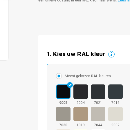
een unieke coating in een RAL kleur naar wens.
Lees m
1
.
Kies uw RAL kleur
Meest gekozen RAL kleuren
9005
9004
7021
7016
7030
1019
7044
9002