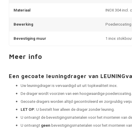
Materiaal
INOX 304 incl. 
Bewerking
Poedercoating
Bevestiging muur
1 inox stokbou
Meer info
Een gecoate leuningdrager van LEUNINGv
Uw leuningdrager is vervaardigd uit uit topkwaliteit inox.
De drager wordt voorzien van een hoogwaardige poedercoating
Gecoate dragers worden altijd gecontroleerd en zorgvuldig verpak
LET OP:
U bestelt hier alleen de drager zonder leuning.
U ontvangt de bevestigingsmaterialen voor het monteren van de
U ontvangt
geen
bevestigingsmaterialen voor het monteren van 