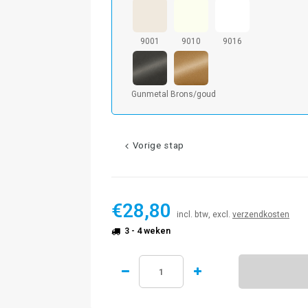
9001
9010
9016
Gunmetal
Brons/goud
Vorige stap
€28,80
incl. btw, excl.
verzendkosten
3 - 4 weken