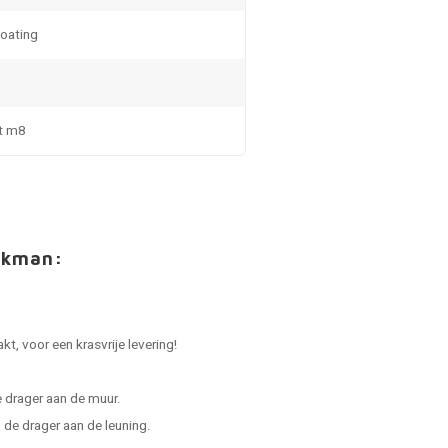
coating
t m8
akman:
.
t, voor een krasvrije levering!
 drager aan de muur.
de drager aan de leuning.