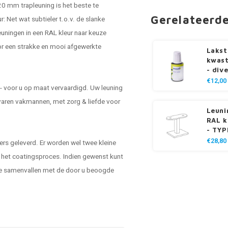
x20 mm trapleuning is het beste te
Gerelateerd
: Net wat subtieler t.o.v. de slanke
euningen
in een RAL kleur naar keuze
or een strakke en mooi afgewerkte
Lakst
kwast
- div
€12,00
- voor u op maat vervaardigd. Uw leuning
varen vakmannen, met zorg & liefde voor
Leuni
RAL k
- TYP
€28,80
rs geleverd. Er worden wel twee kleine
s het coatingsproces. Indien gewenst kunt
ze samenvallen met de door u beoogde