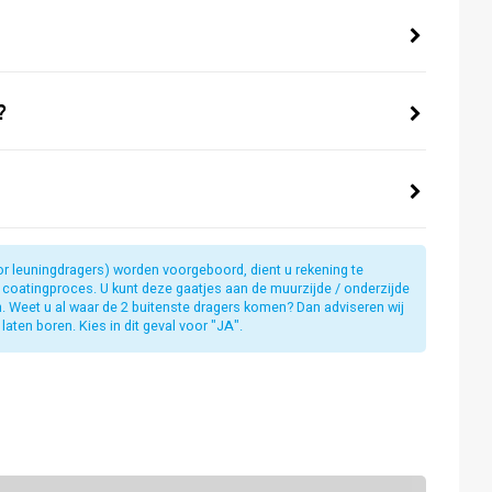
?
or leuningdragers) worden voorgeboord, dient u rekening te
t coatingproces. U kunt deze gaatjes aan de muurzijde / onderzijde
jn. Weet u al waar de 2 buitenste dragers komen? Dan adviseren wij
laten boren. Kies in dit geval voor "JA".