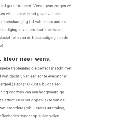
reid gecontroleerd. Vervolgens zorgen wij
 wij u - zeker in het geval van een
en beschadiging (of valt er iets anders
schadigingen van producten inclusief
clusief foto van de beschadiging aan de
e).
L kleur naar wens.
 unieke trapleuning die perfect matcht met
 of wat dacht u van een echte eyecatcher
ergeel (1024)? U kunt u bij ons een
leuning voorzien van een hoogwaardige
hte structuur in het oppervlakte van de
 wat stoerdere (robuustere) uitstraling,
effenheden minder op zullen vallen.