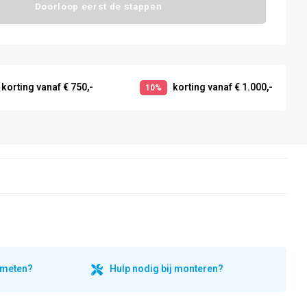
Doorloop eerst de stappen
korting vanaf € 750,-
korting vanaf € 1.000,-
10%
inmeten?
Hulp nodig bij monteren?