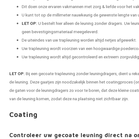
Dit doen onze ervaren vakmannen met zorg & liefde voor het vak
U kunt tot op de millimeter nauwkeurig de gewenste lengte van 
LET OP:
U bestelt hier alleen de leuning zonder dragers. Uw leu
geen bevestigingsmateriaal meegeleverd.
De uiteindes van uw trapleuning worden altijd netjes afgewerkt.
Uw trapleuning wordt voorzien van een hoogwaardige poederco
Uw trapleuning wordt altijd gecontroleerd en extreem zorgvuldig 
LET OP:
Bij een gecoate trapleuning zonder leuningdragers, dient u rek
de leuning. Deze gaatjes zijn noodzakelijk binnen het coatingproces (o
de gaten voor de leuningdragers zo voor te boren, dat deze kleine coat
van de leuning komen, zodat deze na plaatsing niet zichtbaar zijn.
Coating
Controleer uw gecoate leuning direct na o