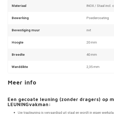
Materiaal
INOX / Staal incl. 
Bewerking
Poedercoating
Bevestiging muur
nvt
Hoogte
20 mm
Breedte
40 mm
Wanddikte
2,35 mm
Meer info
Een gecoate leuning (zonder dragers) op 
LEUNINGvakman:
Uw trapleuning is vervaardigd uit staal en wordt in eigen werkp