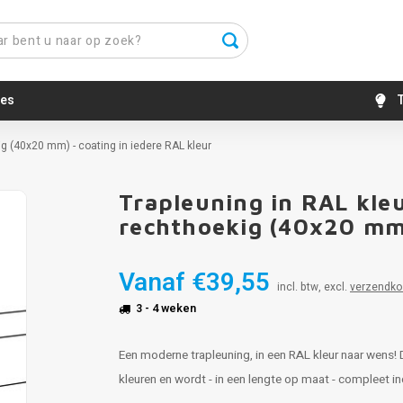
es
T
g (40x20 mm) - coating in iedere RAL kleur
Trapleuning in RAL kle
rechthoekig (40x20 mm)
Vanaf
€39,55
incl. btw, excl.
verzendko
3 - 4 weken
Een moderne trapleuning, in een RAL kleur naar wens! 
kleuren en wordt - in een lengte op maat - compleet i