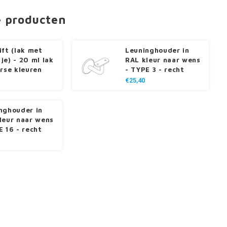
e producten
ift (lak met
Leuninghouder in
je) - 20 ml lak
RAL kleur naar wens
erse kleuren
- TYPE 3 - recht
€25,40
nghouder in
leur naar wens
E 16 - recht