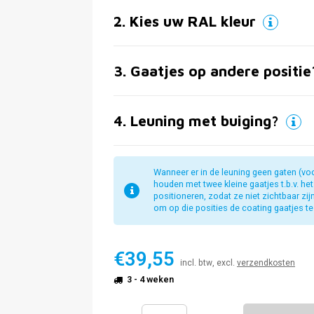
2
.
Kies uw RAL kleur
3
.
Gaatjes op andere positie
4
.
Leuning met buiging?
Wanneer er in de leuning geen gaten (vo
houden met twee kleine gaatjes t.b.v. he
positioneren, zodat ze niet zichtbaar zi
om op die posities de coating gaatjes te 
€39,55
incl. btw, excl.
verzendkosten
3 - 4 weken