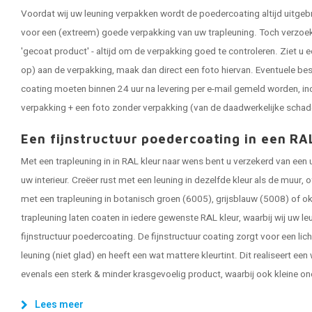
Voordat wij uw leuning verpakken wordt de poedercoating altijd uitgeb
voor een (extreem) goede verpakking van uw trapleuning. Toch verzoeken
'gecoat product' - altijd om de verpakking goed te controleren. Ziet u e
op) aan de verpakking, maak dan direct een foto hiervan. Eventuele be
coating moeten binnen 24 uur na levering per e-mail gemeld worden, in
verpakking + een foto zonder verpakking (van de daadwerkelijke schad
Een fijnstructuur poedercoating in een RA
Met een trapleuning in in RAL kleur naar wens bent u verzekerd van een
uw interieur. Creëer rust met een leuning in dezelfde kleur als de muur,
met een trapleuning in botanisch groen (6005), grijsblauw (5008) of ok
trapleuning laten coaten in iedere gewenste RAL kleur, waarbij wij uw 
fijnstructuur poedercoating. De fijnstructuur coating zorgt voor een lic
leuning (niet glad) en heeft een wat mattere kleurtint. Dit realiseert een
evenals een sterk & minder krasgevoelig product, waarbij ook kleine on
Lees meer