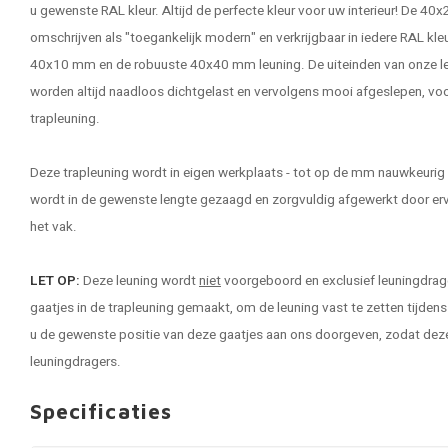
u gewenste RAL kleur. Altijd de perfecte kleur voor uw interieur! De 40
omschrijven als "toegankelijk modern" en verkrijgbaar in iedere RAL kleur
40x10 mm en de robuuste 40x40 mm leuning. De uiteinden van onze
l
worden altijd naadloos dichtgelast en vervolgens mooi afgeslepen, vo
trapleuning.
Deze trapleuning wordt in eigen werkplaats - tot op de mm nauwkeurig 
wordt in de gewenste lengte gezaagd en zorgvuldig afgewerkt door er
het vak.
LET OP:
Deze leuning wordt
niet
voorgeboord en exclusief leuningdrage
gaatjes in de trapleuning gemaakt, om de leuning vast te zetten tijden
u de gewenste positie van deze gaatjes aan ons doorgeven, zodat de
leuningdragers.
Specificaties