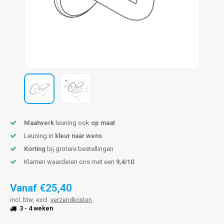
pleuning staal
hroeven
A
pleuning smeedijzer
r en tap
pleuning gunmetal
rderobestang
pleuning brons
ulaire leuningen
Maatwerk
leuning ook
op maat
Leuning in
kleur naar wens
Korting
bij grotere bestellingen
Klanten waarderen ons met een
9,4/10
Vanaf
€25,40
incl. btw, excl.
verzendkosten
3 - 4 weken