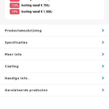
korting vanaf € 750,-
7,5%
korting vanaf € 1.000,-
10%
Productomschrijving
Specificaties
Meer info
Coating
Handige info .
Gerelateerde producten