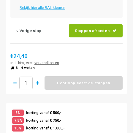
Bekijk hier alle RAL kleuren
Vorige stap
Stappen afronden
€24,40
incl. btw, excl.
verzendkosten
3 - 4 weken
Doorloop eerst de stappen
korting vanaf € 500,-
5%
korting vanaf € 750,-
7,5%
korting vanaf € 1.000,-
10%