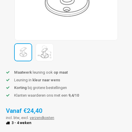
pleuning staal
hroeven
A
pleuning smeedijzer
r en tap
pleuning gunmetal
rderobestang
pleuning brons
ulaire leuningen
Maatwerk
leuning ook
op maat
Leuning in
kleur naar wens
Korting
bij grotere bestellingen
Klanten waarderen ons met een
9,4/10
Vanaf
€24,40
incl. btw, excl.
verzendkosten
3 - 4 weken