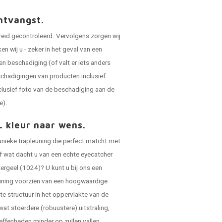
ntvangst.
reid gecontroleerd. Vervolgens zorgen wij
 wij u - zeker in het geval van een
en beschadiging (of valt er iets anders
schadigingen van producten inclusief
clusief foto van de beschadiging aan de
e).
L kleur naar wens.
 unieke trapleuning die perfect matcht met
 of wat dacht u van een echte eyecatcher
ergeel (1024)? U kunt u bij ons een
leuning voorzien van een hoogwaardige
hte structuur in het oppervlakte van de
 wat stoerdere (robuustere) uitstraling,
effenheden minder op zullen vallen.