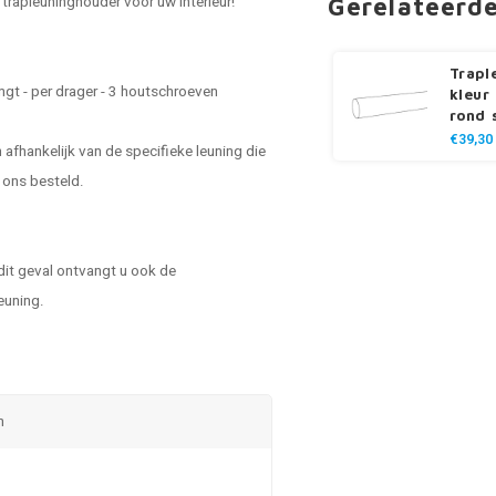
 trapleuninghouder voor uw interieur!
Gerelateerd
Trapl
gt - per drager - 3 houtschroeven
kleur
rond 
€39,30
 afhankelijk van de specifieke leuning die
 ons besteld.
 dit geval ontvangt u ook de
euning.
n