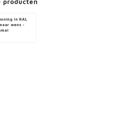
e producten
euning in RAL
 naar wens -
smal