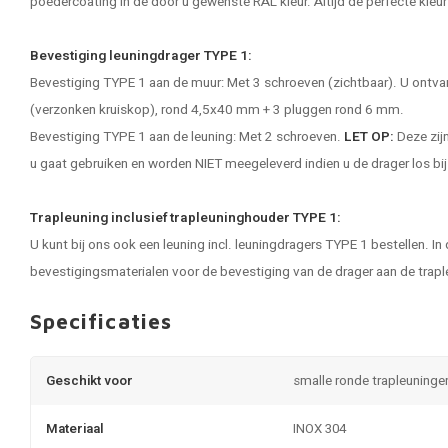
poedercoating in de door u gewenste RAL kleur. Altijd de perfecte kleur
Bevestiging leuningdrager TYPE 1:
Bevestiging TYPE 1 aan de muur: Met 3 schroeven (zichtbaar). U ontvan
(verzonken kruiskop), rond 4,5x40 mm + 3 pluggen rond 6 mm.
Bevestiging TYPE 1 aan de leuning: Met 2 schroeven.
LET OP:
Deze zijn
u gaat gebruiken en worden NIET meegeleverd indien u de drager los bij
Trapleuning inclusief trapleuninghouder TYPE 1:
U kunt bij ons ook een leuning incl. leuningdragers TYPE 1 bestellen. In
bevestigingsmaterialen voor de bevestiging van de drager aan de trapl
Specificaties
Geschikt voor
smalle ronde trapleuninge
Materiaal
INOX 304