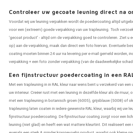
Controleer uw gecoate leuning direct na o
Voordat wij uw leuning verpakken wordt de poedercoating altijd uitgeb
voor een (extreem) goede verpakking van uw trapleuning. Toch verzoeken
'gecoat product' - altijd om de verpakking goed te controleren. Ziet u e
op) aan de verpakking, maak dan direct een foto hiervan. Eventuele be
coating moeten binnen 24 uur na levering per e-mail gemeld worden, in
verpakking + een foto zonder verpakking (van de daadwerkelijke schad
Een fijnstructuur poedercoating in een RA
Met een trapleuning in in RAL kleur naar wens bent u verzekerd van een
uw interieur. Creëer rust met een leuning in dezelfde kleur als de muur,
met een trapleuning in botanisch groen (6005), grijsblauw (5008) of ok
trapleuning laten coaten in iedere gewenste RAL kleur, waarbij wij uw 
fijnstructuur poedercoating. De fijnstructuur coating zorgt voor een lic
leuning (niet glad) en heeft een wat mattere kleurtint. Dit realiseert een
evenals een sterk & minder krasgevoelig product, waarbij ook kleine on