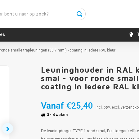
es
T
ronde smalle trapleuningen (33,7 mm ) - coating in iedere RAL kleur
Leuninghouder in RAL k
smal - voor ronde smal
coating in iedere RAL k
Vanaf
€25,40
incl. btw, excl.
verzendko
3 - 4 weken
De leuningdrager TYPE 1 rond smal; Een toegankelijke