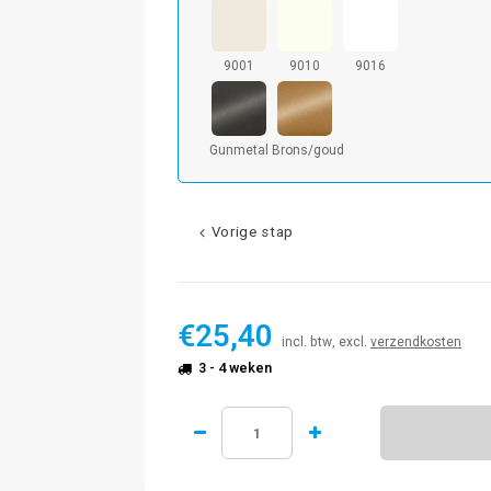
9001
9010
9016
Gunmetal
Brons/goud
Vorige stap
€25,40
incl. btw, excl.
verzendkosten
3 - 4 weken