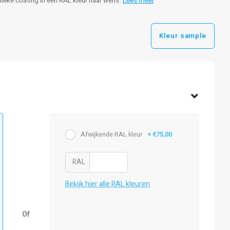
nieke coating in een RAL kleur naar wens.
Lees meer
Kleur sample
Afwijkende RAL kleur
+ €75,00
RAL
Bekijk hier alle RAL kleuren
Of