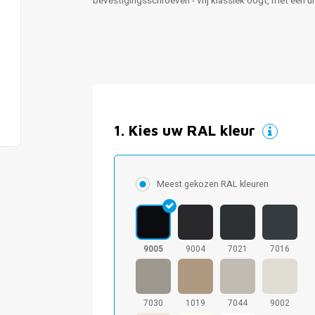
bevestigingsschroeven - vrij klassiek oogt, met een u
1
.
Kies uw RAL kleur
Meest gekozen RAL kleuren
9005
9004
7021
7016
7030
1019
7044
9002