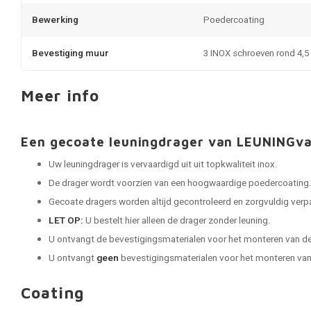
Bewerking
Poedercoating
Bevestiging muur
3 INOX schroeven rond 4,
Meer info
Een gecoate leuningdrager van LEUNINGv
Uw leuningdrager is vervaardigd uit uit topkwaliteit inox.
De drager wordt voorzien van een hoogwaardige poedercoating
Gecoate dragers worden altijd gecontroleerd en zorgvuldig verpak
LET OP:
U bestelt hier alleen de drager zonder leuning.
U ontvangt de bevestigingsmaterialen voor het monteren van de
U ontvangt
geen
bevestigingsmaterialen voor het monteren van 
Coating