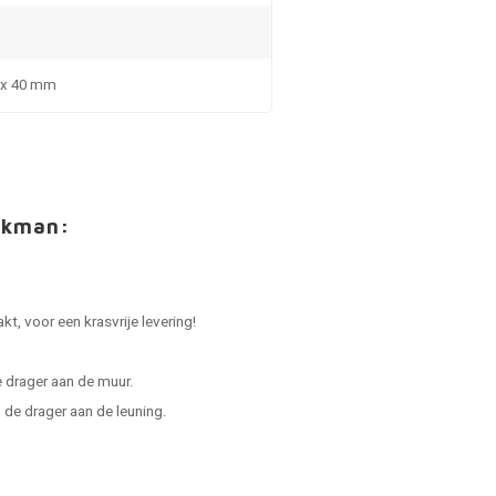
5 x 40 mm
akman:
.
t, voor een krasvrije levering!
 drager aan de muur.
de drager aan de leuning.