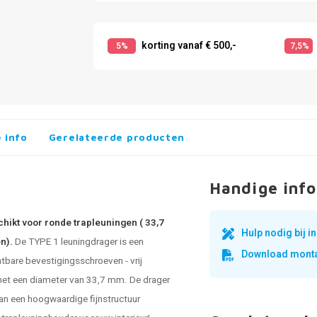
korting vanaf € 500,-
5%
7,5%
 info
Gerelateerde producten
Handige info
hikt voor ronde trapleuningen ( 33,7
Hulp nodig bij 
en).
De TYPE 1 leuningdrager is een
Download monta
htbare bevestigingsschroeven - vrij
 met een diameter van 33,7 mm. De drager
van een hoogwaardige fijnstructuur