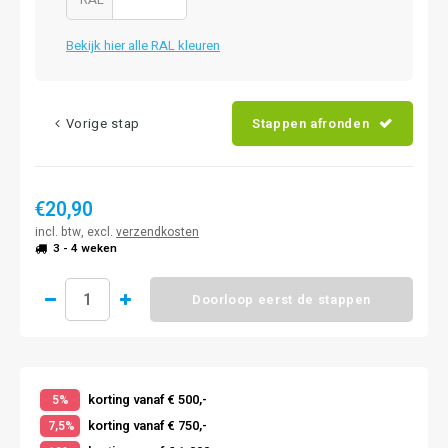
Bekijk hier alle RAL kleuren
Vorige stap
Stappen afronden
€20,90
incl. btw, excl.
verzendkosten
3 - 4 weken
Doorloop eerst de stappen
korting vanaf € 500,-
5%
korting vanaf € 750,-
7,5%