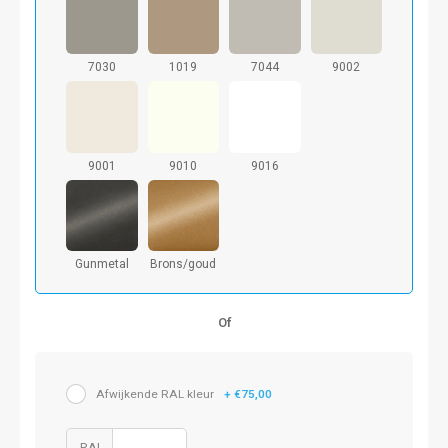
7030
1019
7044
9002
9001
9010
9016
Gunmetal
Brons/goud
Of
Afwijkende RAL kleur
+ €75,00
RAL