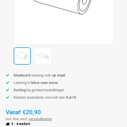
pleuning staal
hroeven
A
pleuning smeedijzer
r en tap
pleuning gunmetal
rderobestang
pleuning brons
ulaire leuningen
Maatwerk
leuning ook
op maat
Leuning in
kleur naar wens
Korting
bij grotere bestellingen
Klanten waarderen ons met een
9,4/10
Vanaf
€20,90
incl. btw, excl.
verzendkosten
3 - 4 weken