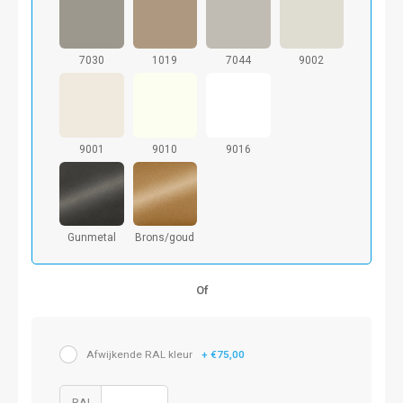
7030
1019
7044
9002
9001
9010
9016
Gunmetal
Brons/goud
Of
Afwijkende RAL kleur
+ €75,00
RAL