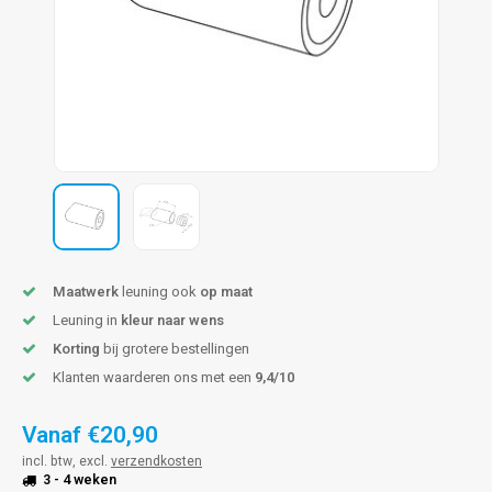
pleuning staal
hroeven
A
pleuning smeedijzer
r en tap
pleuning gunmetal
rderobestang
pleuning brons
ulaire leuningen
Maatwerk
leuning ook
op maat
Leuning in
kleur naar wens
Korting
bij grotere bestellingen
Klanten waarderen ons met een
9,4/10
Vanaf
€20,90
incl. btw, excl.
verzendkosten
3 - 4 weken