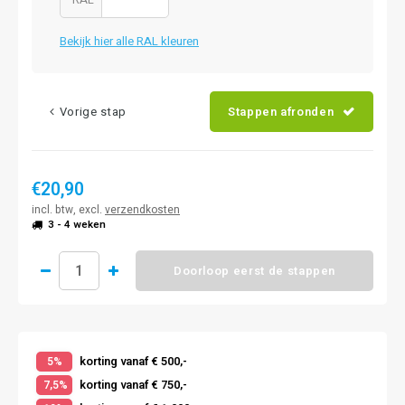
Bekijk hier alle RAL kleuren
Vorige stap
Stappen afronden
€20,90
incl. btw, excl.
verzendkosten
3 - 4 weken
Doorloop eerst de stappen
korting vanaf € 500,-
5%
korting vanaf € 750,-
7,5%