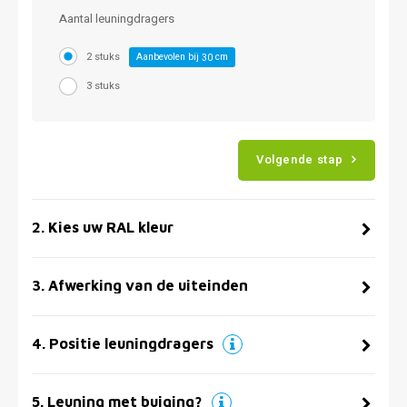
Aantal leuningdragers
2 stuks
Aanbevolen bij
cm
30
3 stuks
Volgende stap
2
.
Kies uw RAL kleur
3
.
Afwerking van de uiteinden
4
.
Positie leuningdragers
5
.
Leuning met buiging?