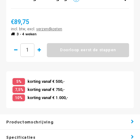
€89,75
incl. btw, excl.
verzendkosten
3 - 4 weken
Doorloop eerst de stappen
korting vanaf € 500,-
5%
korting vanaf € 750,-
7,5%
korting vanaf € 1.000,-
10%
Productomschrijving
Specificaties