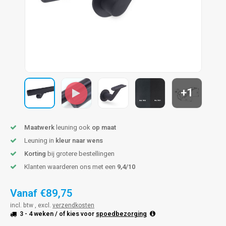
pleuning staal
hroeven
A
pleuning smeedijzer
r en tap
pleuning gunmetal
rderobestang
pleuning brons
+1
ulaire leuningen
Maatwerk
leuning ook
op maat
Leuning in
kleur naar wens
Korting
bij grotere bestellingen
Klanten waarderen ons met een
9,4/10
Vanaf
€89,75
incl. btw , excl.
verzendkosten
3 - 4 weken
/ of kies voor
spoedbezorging