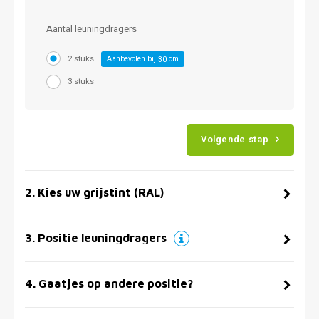
Aantal leuningdragers
2 stuks
Aanbevolen bij
cm
30
3 stuks
Volgende stap
2
.
Kies uw grijstint (RAL)
3
.
Positie leuningdragers
4
.
Gaatjes op andere positie?