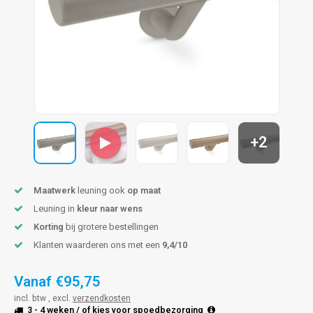
pleuning staal
hroeven
A
pleuning smeedijzer
r en tap
pleuning gunmetal
rderobestang
pleuning brons
+2
ulaire leuningen
Maatwerk
leuning ook
op maat
Leuning in
kleur naar wens
Korting
bij grotere bestellingen
Klanten waarderen ons met een
9,4/10
Vanaf
€95,75
incl. btw , excl.
verzendkosten
3 - 4 weken
/ of kies voor
spoedbezorging