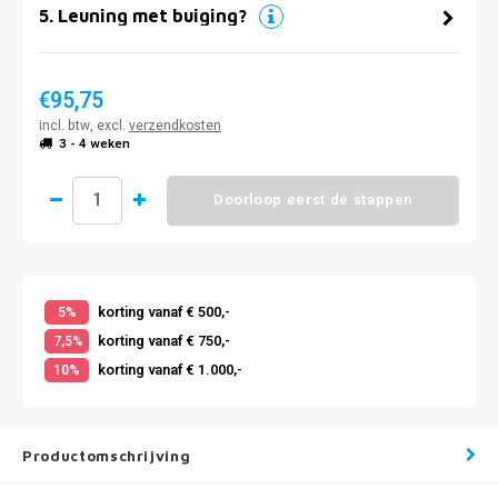
5
.
Leuning met buiging?
€95,75
incl. btw, excl.
verzendkosten
3 - 4 weken
Doorloop eerst de stappen
korting vanaf € 500,-
5%
korting vanaf € 750,-
7,5%
korting vanaf € 1.000,-
10%
Productomschrijving