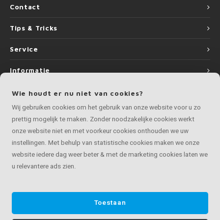
Contact
Tips & Tricks
Service
Informatie
Wie houdt er nu niet van cookies?
Wij gebruiken cookies om het gebruik van onze website voor u zo
prettig mogelijk te maken. Zonder noodzakelijke cookies werkt
©
Copyright
2026 LEUNINGvakman.be | LEUNINGvakman.be is onderdeel van
onze website niet en met voorkeur cookies onthouden we uw
Roca Online BV
instellingen. Met behulp van statistische cookies maken we onze
website iedere dag weer beter & met de marketing cookies laten we
u relevantere ads zien.
Toestaan