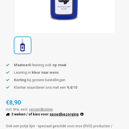
pleuning staal
hroeven
A
pleuning smeedijzer
r en tap
pleuning gunmetal
rderobestang
pleuning brons
ulaire leuningen
Maatwerk
leuning ook
op maat
Leuning in
kleur naar wens
Korting
bij grotere bestellingen
Klanten waarderen ons met een
9,4/10
€8,90
incl. btw, excl.
verzendkosten
3 weken
/ of kies voor
spoedbezorging
Ook een potje lijm - speciaal geschikt voor inox (RVS) producten /