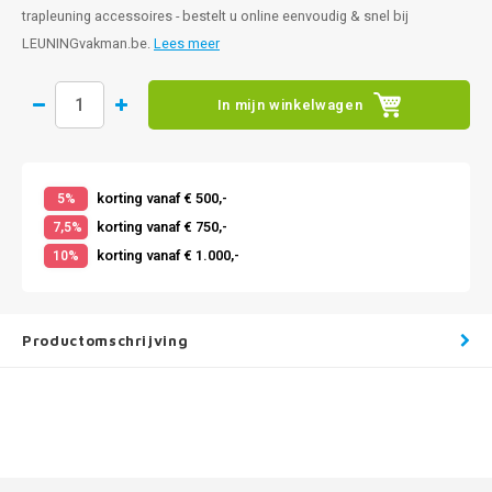
trapleuning accessoires - bestelt u online eenvoudig & snel bij
LEUNINGvakman.be.
Lees meer
In mijn winkelwagen
korting vanaf € 500,-
5%
korting vanaf € 750,-
7,5%
korting vanaf € 1.000,-
10%
Productomschrijving