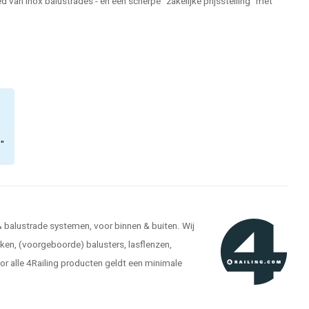
 van inox balustrades - en een scherpe "zakelijke prijsstelling" met
n"
 & balustrade systemen, voor binnen & buiten. Wij
kken, (voorgeboorde) balusters, lasflenzen,
r alle 4Railing producten geldt een minimale