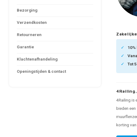
Bezorging
Verzendkosten
Zakelijke
Retourneren
Garantie
10%
Van
Klachtenafhandeling
Tot 
Openingstijden & contact
4Railing
4Railing is
bieden een 
muurflenzen
korting va