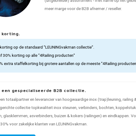
(uitgebreider) assortiment - met name op het gebied
meer marge voor de B2B afnemer / reseller.
 korting.
korting op de standaard "LEUNINGvakman collectie".
af 30%
korting op alle "4Railing producten"
5%
extra staffelkorting bij grotere aantallen op de meeste "4Railing producte
, een gespecialiseerde B2B collectie.
 een totaalpartner en leverancier van hoogwaardige inox (trap)leuning, railing
gerichte collectie topkwaliteit inox steunen, verbinders, bochten, koppelstu
, glasklemmen, asverbinders, buizen & kokers (railingen) en eindkappen. Voo
n 30% voor zakelijke klanten van LEUNINGvakman.