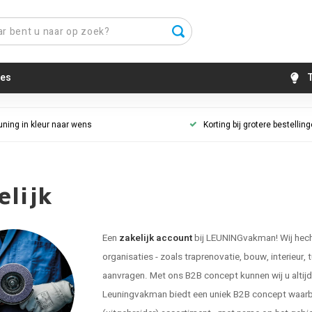
es
T
uning in kleur naar wens
Korting bij grotere bestellin
elijk
Een
zakelijk account
bij LEUNINGvakman! Wij hecht
organisaties - zoals traprenovatie, bouw, interieur, 
aanvragen. Met ons B2B concept kunnen wij u altijd g
Leuningvakman biedt een uniek B2B concept waarbij