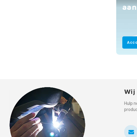
aan
Acco
Wij
Hulp n
produ