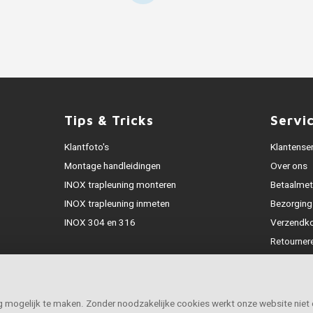
Tips & Tricks
Servi
Klantfoto's
Klantense
Montage handleidingen
Over ons
INOX trapleuning monteren
Betaalme
INOX trapleuning inmeten
Bezorging
INOX 304 en 316
Verzendk
Retourner
Garantie
Klachtena
Openingst
ig mogelijk te maken. Zonder noodzakelijke cookies werkt onze website niet