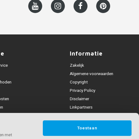
ce
Informatie
rvice
Zakelijk
Algemene voorwaarden
thoden
Copyright
Privacy Policy
osten
Disclaimer
en
Linkpartners
Alle leuningen
fhandeling
Toestaan
ijden & contact
 en met