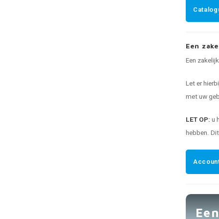
Catalog
Een zake
Een zakelij
Let er hierb
met uw gebr
LET OP:
u 
hebben. Di
Account
Een