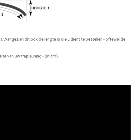
m). Aangezien dit ook de lengte is die u dient te bestellen - oftewel de
lte van uw trapleuning - (in cm).