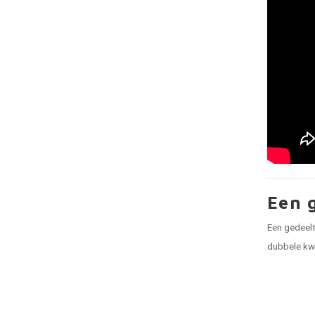
Een 
Een gedeelt
dubbele kw