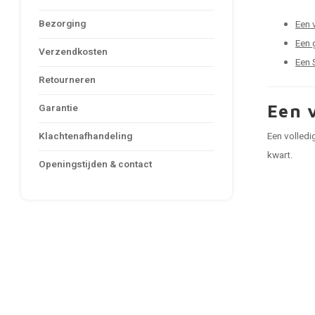
Bezorging
Een 
Een 
Verzendkosten
Een 
Retourneren
Een 
Garantie
Klachtenafhandeling
Een volledi
kwart.
Openingstijden & contact