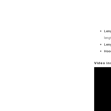
Leng
leng
Leng
Hoog
Video in