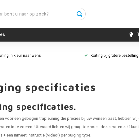
es
T
uning in kleur naar wens
Korting bij grotere bestellin
ging specificaties
ing specificaties.
n voor een gebogen trapleuning die precies bij uw wensen past, hebben wij 
maten in te voeren. Uiteraard lichten wij graag toe hoe u deze maten zelf ku
es + een inmeet instructie (video!) per buiging type.