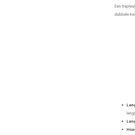
Een trapleu
dubbele kw
Leng
leng
Leng
Hoog