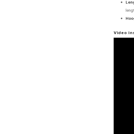
Leng
leng
Hoog
Video in