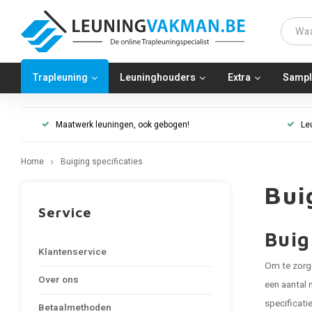
Trapleuning
Leuninghouders
Extra
Sampl
Maatwerk leuningen, ook gebogen!
Le
Home
Buiging specificaties
Bui
Service
Buig
Klantenservice
Om te zorge
Over ons
een aantal 
specificati
Betaalmethoden