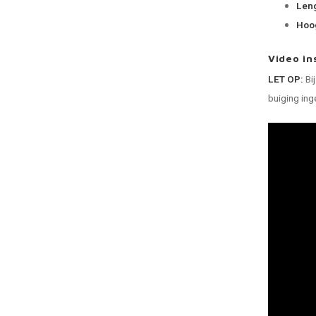
Leng
Hoog
Video in
LET OP:
Bij
buiging ing