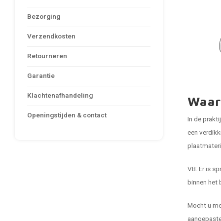
Bezorging
Verzendkosten
Retourneren
Garantie
Klachtenafhandeling
Waar
Openingstijden & contact
In de prakt
een verdikk
plaatmateri
VB: Er is s
binnen het 
Mocht u mee
aangepaste 