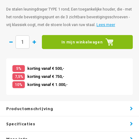
De stalen leuningdrager TYPE 1 rond; Een toegankelijke houder, die - met
het ronde bevestigingspunt en de 3 zichtbare bevestigingsschroeven -
vrij klassiek oogt, met de stoere look van ruw staal.
Lees meer
In mijn winkelwagen
korting vanaf € 500,-
5%
korting vanaf € 750,-
7,5%
korting vanaf € 1.000,-
10%
Productomschrijving
Specificaties