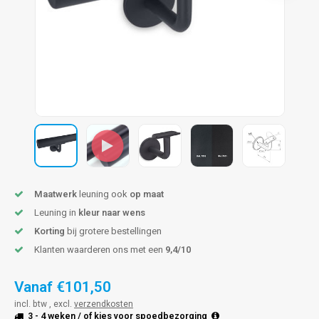
pleuning staal
hroeven
A
pleuning smeedijzer
r en tap
pleuning gunmetal
rderobestang
pleuning brons
ulaire leuningen
Maatwerk
leuning ook
op maat
Leuning in
kleur naar wens
Korting
bij grotere bestellingen
Klanten waarderen ons met een
9,4/10
Vanaf
€101,50
incl. btw , excl.
verzendkosten
3 - 4 weken
/ of kies voor
spoedbezorging