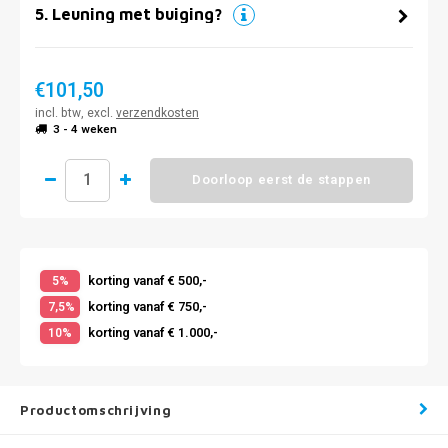
5
.
Leuning met buiging?
€101,50
incl. btw, excl.
verzendkosten
3 - 4 weken
Doorloop eerst de stappen
korting vanaf € 500,-
5%
korting vanaf € 750,-
7,5%
korting vanaf € 1.000,-
10%
Productomschrijving