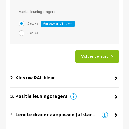
Aantal leuningdragers
2 stuks
Aanbevolen bij
cm
30
3 stuks
Volgende stap
2
.
Kies uw RAL kleur
3
.
Positie leuningdragers
4
.
Lengte drager aanpassen (afstand muur)