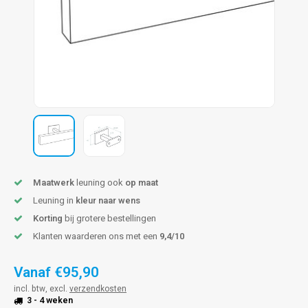
pleuning staal
hroeven
A
pleuning smeedijzer
r en tap
pleuning gunmetal
rderobestang
pleuning brons
ulaire leuningen
Maatwerk
leuning ook
op maat
Leuning in
kleur naar wens
Korting
bij grotere bestellingen
Klanten waarderen ons met een
9,4/10
Vanaf
€95,90
incl. btw, excl.
verzendkosten
3 - 4 weken