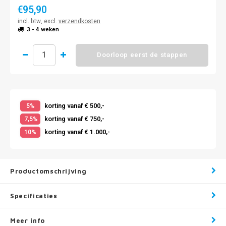
€95,90
incl. btw, excl.
verzendkosten
3 - 4 weken
Doorloop eerst de stappen
korting vanaf € 500,-
5%
korting vanaf € 750,-
7,5%
korting vanaf € 1.000,-
10%
Productomschrijving
Specificaties
Meer info