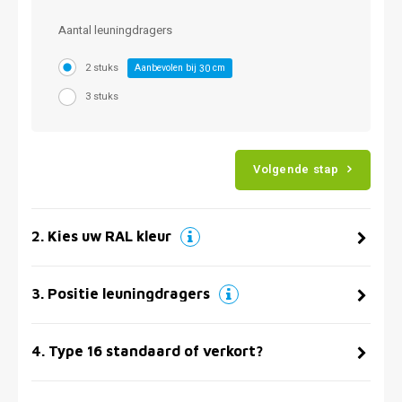
Aantal leuningdragers
2 stuks
Aanbevolen bij
cm
30
3 stuks
Volgende stap
2
.
Kies uw RAL kleur
3
.
Positie leuningdragers
4
.
Type 16 standaard of verkort?