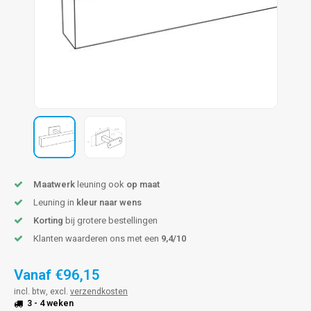
pleuning staal
hroeven
A
pleuning smeedijzer
r en tap
pleuning gunmetal
rderobestang
pleuning brons
ulaire leuningen
Maatwerk
leuning ook
op maat
Leuning in
kleur naar wens
Korting
bij grotere bestellingen
Klanten waarderen ons met een
9,4/10
Vanaf
€96,15
incl. btw, excl.
verzendkosten
3 - 4 weken