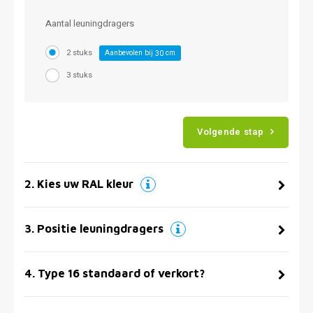
Aantal leuningdragers
2 stuks
Aanbevolen bij
cm
30
3 stuks
Volgende stap
2
.
Kies uw RAL kleur
3
.
Positie leuningdragers
4
.
Type 16 standaard of verkort?