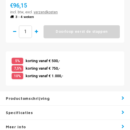
€96,15
incl. btw, excl.
verzendkosten
3 - 4 weken
Doorloop eerst de stappen
korting vanaf € 500,-
5%
korting vanaf € 750,-
7,5%
korting vanaf € 1.000,-
10%
Productomschrijving
Specificaties
Meer info