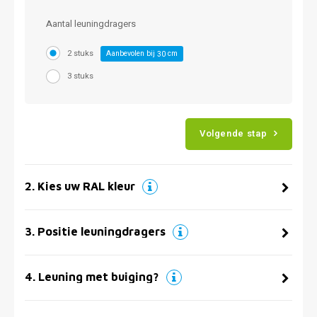
Aantal leuningdragers
2 stuks
Aanbevolen bij
cm
30
3 stuks
Volgende stap
2
.
Kies uw RAL kleur
3
.
Positie leuningdragers
4
.
Leuning met buiging?