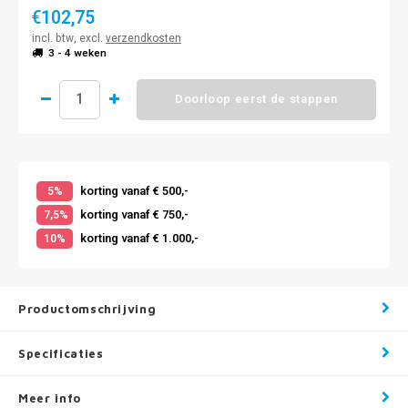
€102,75
incl. btw, excl.
verzendkosten
3 - 4 weken
Doorloop eerst de stappen
korting vanaf € 500,-
5%
korting vanaf € 750,-
7,5%
korting vanaf € 1.000,-
10%
Productomschrijving
Specificaties
Meer info