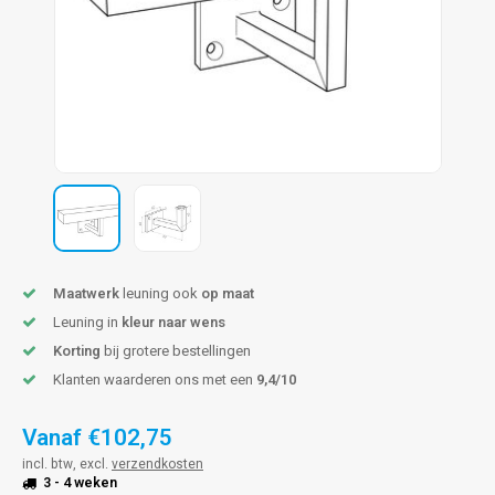
pleuning staal
hroeven
A
pleuning smeedijzer
r en tap
pleuning gunmetal
rderobestang
pleuning brons
ulaire leuningen
Maatwerk
leuning ook
op maat
Leuning in
kleur naar wens
Korting
bij grotere bestellingen
Klanten waarderen ons met een
9,4/10
Vanaf
€102,75
incl. btw, excl.
verzendkosten
3 - 4 weken