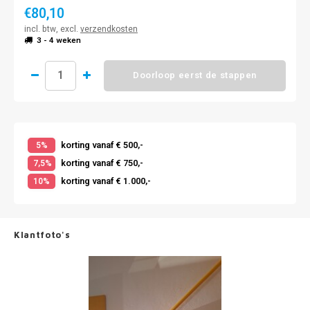
€80,10
incl. btw, excl.
verzendkosten
3 - 4 weken
Doorloop eerst de stappen
korting vanaf € 500,-
5%
korting vanaf € 750,-
7,5%
korting vanaf € 1.000,-
10%
Klantfoto's