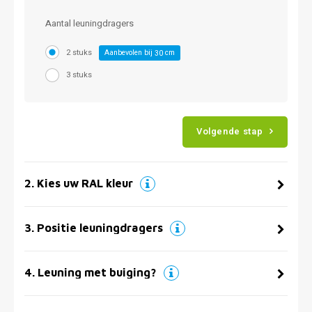
Aantal leuningdragers
2 stuks
Aanbevolen bij
cm
30
3 stuks
Volgende stap
2
.
Kies uw RAL kleur
3
.
Positie leuningdragers
4
.
Leuning met buiging?