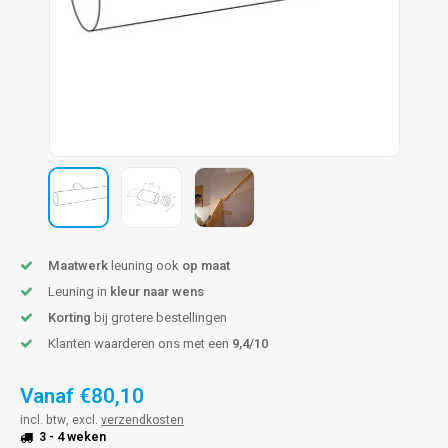
pleuning staal
hroeven
A
pleuning smeedijzer
r en tap
pleuning gunmetal
rderobestang
pleuning brons
ulaire leuningen
Maatwerk
leuning ook
op maat
Leuning in
kleur naar wens
Korting
bij grotere bestellingen
Klanten waarderen ons met een
9,4/10
Vanaf
€80,10
incl. btw, excl.
verzendkosten
3 - 4 weken