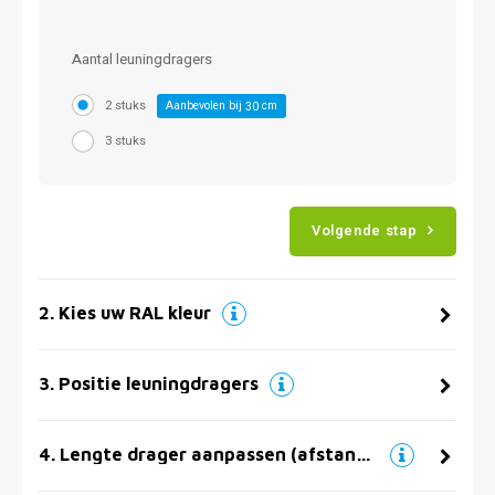
Aantal leuningdragers
2 stuks
Aanbevolen bij
cm
30
3 stuks
Volgende stap
2
.
Kies uw RAL kleur
3
.
Positie leuningdragers
4
.
Lengte drager aanpassen (afstand muur)