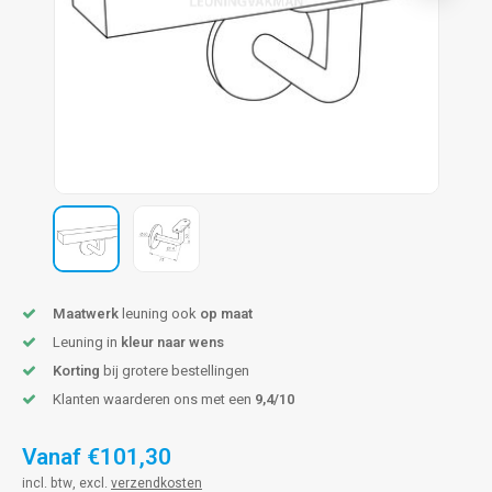
pleuning staal
hroeven
A
pleuning smeedijzer
r en tap
pleuning gunmetal
rderobestang
pleuning brons
ulaire leuningen
Maatwerk
leuning ook
op maat
Leuning in
kleur naar wens
Korting
bij grotere bestellingen
Klanten waarderen ons met een
9,4/10
Vanaf
€101,30
incl. btw, excl.
verzendkosten