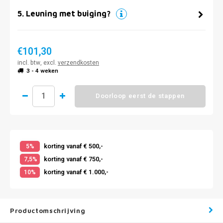
5
.
Leuning met buiging?
€101,30
incl. btw, excl.
verzendkosten
3 - 4 weken
Doorloop eerst de stappen
korting vanaf € 500,-
5%
korting vanaf € 750,-
7,5%
korting vanaf € 1.000,-
10%
Productomschrijving