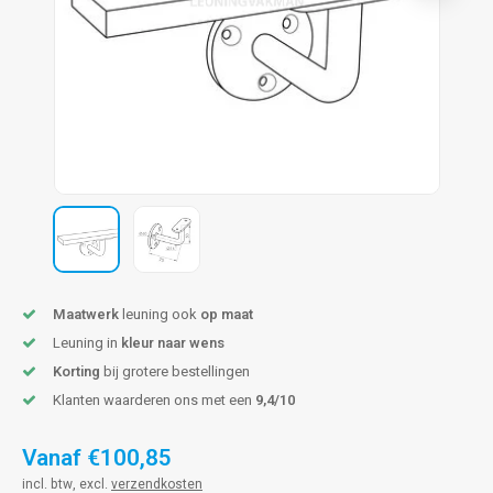
pleuning staal
hroeven
A
pleuning smeedijzer
r en tap
pleuning gunmetal
rderobestang
pleuning brons
ulaire leuningen
Maatwerk
leuning ook
op maat
Leuning in
kleur naar wens
Korting
bij grotere bestellingen
Klanten waarderen ons met een
9,4/10
Vanaf
€100,85
incl. btw, excl.
verzendkosten