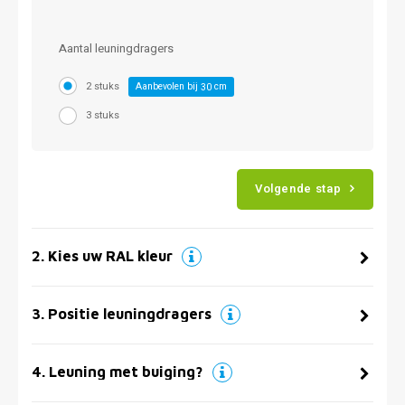
Aantal leuningdragers
2 stuks
Aanbevolen bij
cm
30
3 stuks
Volgende stap
2
.
Kies uw RAL kleur
3
.
Positie leuningdragers
4
.
Leuning met buiging?