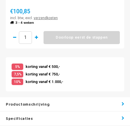
€100,85
incl. btw, excl.
verzendkosten
3 - 4 weken
Doorloop eerst de stappen
korting vanaf € 500,-
5%
korting vanaf € 750,-
7,5%
korting vanaf € 1.000,-
10%
Productomschrijving
Specificaties