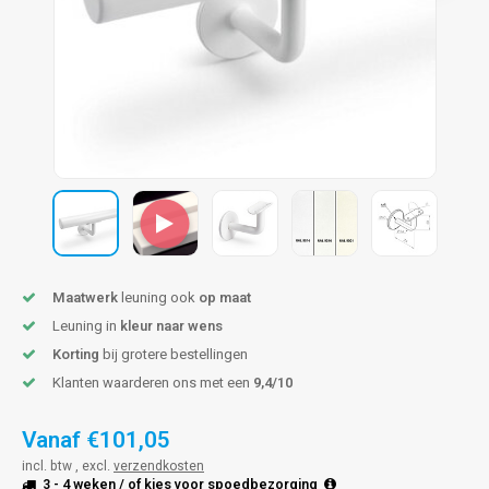
pleuning staal
hroeven
A
pleuning smeedijzer
r en tap
pleuning gunmetal
rderobestang
pleuning brons
ulaire leuningen
Maatwerk
leuning ook
op maat
Leuning in
kleur naar wens
Korting
bij grotere bestellingen
Klanten waarderen ons met een
9,4/10
Vanaf
€101,05
incl. btw , excl.
verzendkosten
3 - 4 weken
/ of kies voor
spoedbezorging