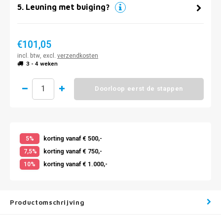
5
.
Leuning met buiging?
€101,05
incl. btw, excl.
verzendkosten
3 - 4 weken
Doorloop eerst de stappen
korting vanaf € 500,-
5%
korting vanaf € 750,-
7,5%
korting vanaf € 1.000,-
10%
Productomschrijving