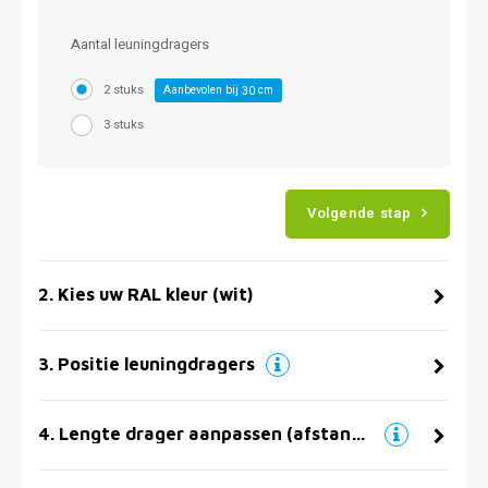
Aantal leuningdragers
2 stuks
Aanbevolen bij
cm
30
3 stuks
Volgende stap
2
.
Kies uw RAL kleur (wit)
3
.
Positie leuningdragers
4
.
Lengte drager aanpassen (afstand muur)