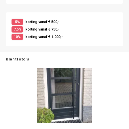
korting vanaf € 500,-
5%
korting vanaf € 750,-
7,5%
korting vanaf € 1.000,-
10%
Klantfoto's