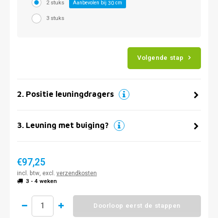
2 stuks
Aanbevolen bij
cm
30
3 stuks
Volgende stap
2
.
Positie leuningdragers
3
.
Leuning met buiging?
€97,25
incl. btw, excl.
verzendkosten
3 - 4 weken
Doorloop eerst de stappen