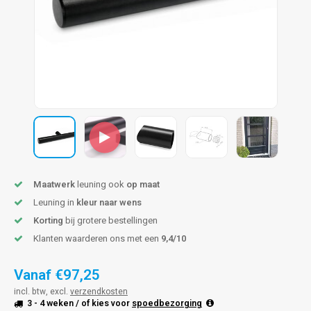
pleuning staal
hroeven
A
pleuning smeedijzer
r en tap
pleuning gunmetal
rderobestang
pleuning brons
ulaire leuningen
Maatwerk
leuning ook
op maat
Leuning in
kleur naar wens
Korting
bij grotere bestellingen
Klanten waarderen ons met een
9,4/10
Vanaf
€97,25
incl. btw, excl.
verzendkosten
3 - 4 weken
/ of kies voor
spoedbezorging