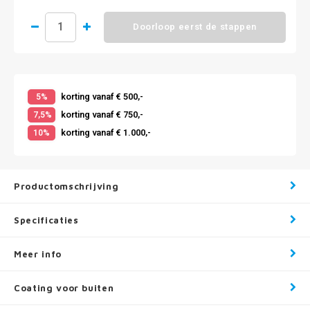
Doorloop eerst de stappen
korting vanaf € 500,-
5%
korting vanaf € 750,-
7,5%
korting vanaf € 1.000,-
10%
Productomschrijving
Specificaties
Meer info
Coating voor buiten