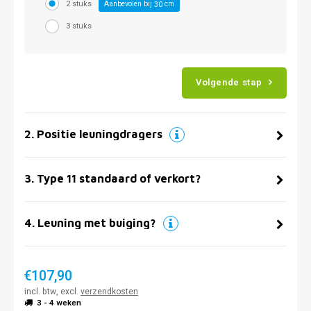
2 stuks
Aanbevolen bij
cm
30
3 stuks
Volgende stap
2
.
Positie leuningdragers
3
.
Type 11 standaard of verkort?
4
.
Leuning met buiging?
€107,90
incl. btw, excl.
verzendkosten
3 - 4 weken