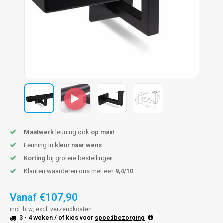
pleuning staal
hroeven
A
pleuning smeedijzer
r en tap
pleuning gunmetal
rderobestang
pleuning brons
ulaire leuningen
Maatwerk
leuning ook
op maat
Leuning in
kleur naar wens
Korting
bij grotere bestellingen
Klanten waarderen ons met een
9,4/10
Vanaf
€107,90
incl. btw, excl.
verzendkosten
3 - 4 weken
/ of kies voor
spoedbezorging