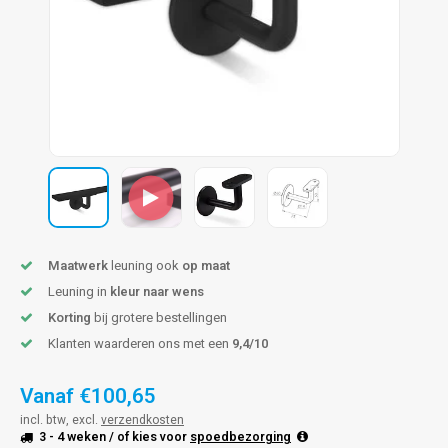
pleuning staal
hroeven
A
pleuning smeedijzer
r en tap
pleuning gunmetal
rderobestang
pleuning brons
ulaire leuningen
Maatwerk
leuning ook
op maat
Leuning in
kleur naar wens
Korting
bij grotere bestellingen
Klanten waarderen ons met een
9,4/10
Vanaf
€100,65
incl. btw, excl.
verzendkosten
3 - 4 weken
/ of kies voor
spoedbezorging