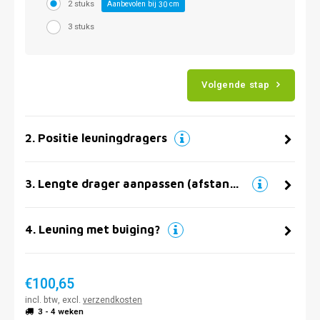
2 stuks
Aanbevolen bij
cm
30
3 stuks
Volgende stap
2
.
Positie leuningdragers
3
.
Lengte drager aanpassen (afstand muur)
4
.
Leuning met buiging?
€100,65
incl. btw, excl.
verzendkosten
3 - 4 weken