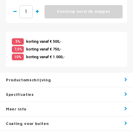
Doorloop eerst de stappen
korting vanaf € 500,-
5%
korting vanaf € 750,-
7,5%
korting vanaf € 1.000,-
10%
Productomschrijving
Specificaties
Meer info
Coating voor buiten