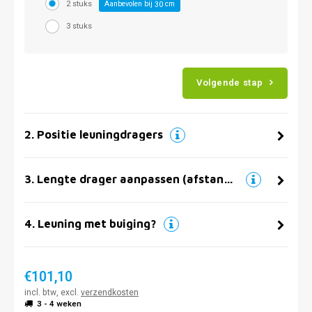
2 stuks
Aanbevolen bij
cm
30
3 stuks
Volgende stap
2
.
Positie leuningdragers
3
.
Lengte drager aanpassen (afstand muur)
4
.
Leuning met buiging?
€101,10
incl. btw, excl.
verzendkosten
3 - 4 weken