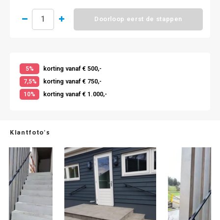
Doorloop eerst de stappen
korting vanaf € 500,-
5%
korting vanaf € 750,-
7,5%
korting vanaf € 1.000,-
10%
Klantfoto's