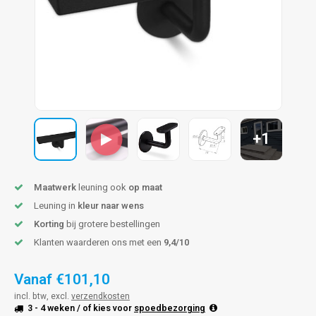
pleuning staal
hroeven
A
pleuning smeedijzer
r en tap
pleuning gunmetal
rderobestang
pleuning brons
+1
ulaire leuningen
Maatwerk
leuning ook
op maat
Leuning in
kleur naar wens
Korting
bij grotere bestellingen
Klanten waarderen ons met een
9,4/10
Vanaf
€101,10
incl. btw, excl.
verzendkosten
3 - 4 weken
/ of kies voor
spoedbezorging