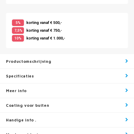
korting vanaf € 500,-
5%
korting vanaf € 750,-
7,5%
korting vanaf € 1.000,-
10%
Productomschrijving
Specificaties
Meer info
Coating voor buiten
Handige info .