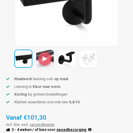
pleuning staal
hroeven
A
pleuning smeedijzer
r en tap
pleuning gunmetal
rderobestang
pleuning brons
ulaire leuningen
Maatwerk
leuning ook
op maat
Leuning in
kleur naar wens
Korting
bij grotere bestellingen
Klanten waarderen ons met een
9,4/10
Vanaf
€101,30
incl. btw, excl.
verzendkosten
3 - 4 weken
/ of kies voor
spoedbezorging