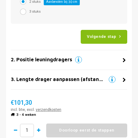
2 stuks
Aanbevolen bij
cm
30
3 stuks
Volgende stap
2
.
Positie leuningdragers
3
.
Lengte drager aanpassen (afstand muur)
€101,30
incl. btw, excl.
verzendkosten
3 - 4 weken
Doorloop eerst de stappen