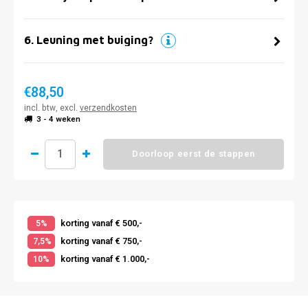
6
.
Leuning met buiging?
€88,50
incl. btw, excl.
verzendkosten
3 - 4 weken
Doorloop eerst de stappen
korting vanaf € 500,-
5%
korting vanaf € 750,-
7,5%
korting vanaf € 1.000,-
10%