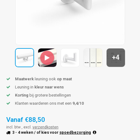
pleuning staal
hroeven
A
pleuning smeedijzer
r en tap
pleuning gunmetal
rderobestang
pleuning brons
+4
ulaire leuningen
Maatwerk
leuning ook
op maat
Leuning in
kleur naar wens
Korting
bij grotere bestellingen
Klanten waarderen ons met een
9,4/10
Vanaf
€88,50
incl. btw , excl.
verzendkosten
3 - 4 weken
/ of kies voor
spoedbezorging