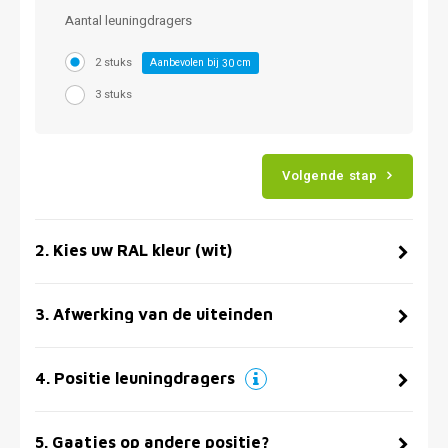
Aantal leuningdragers
2 stuks
Aanbevolen bij
cm
30
3 stuks
Volgende stap
2
.
Kies uw RAL kleur (wit)
3
.
Afwerking van de uiteinden
4
.
Positie leuningdragers
5
.
Gaatjes op andere positie?