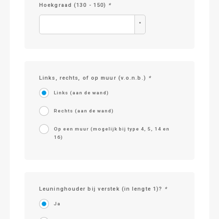
Hoekgraad (130 - 150)
*
°
Links, rechts, of op muur (v.o.n.b.)
*
Links (aan de wand)
Rechts (aan de wand)
Op een muur (mogelijk bij type 4, 5, 14 en
16)
Leuninghouder bij verstek (in lengte 1)?
*
Ja