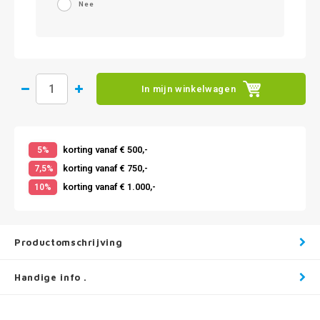
Nee
In mijn winkelwagen
korting vanaf € 500,-
5%
korting vanaf € 750,-
7,5%
korting vanaf € 1.000,-
10%
Productomschrijving
Handige info .