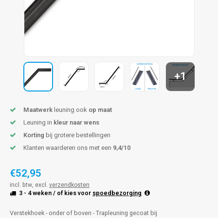
pleuning staal
hroeven
A
pleuning smeedijzer
r en tap
pleuning gunmetal
rderobestang
+1
pleuning brons
ulaire leuningen
Maatwerk
leuning ook
op maat
Leuning in
kleur naar wens
Korting
bij grotere bestellingen
Klanten waarderen ons met een
9,4/10
€52,95
incl. btw, excl.
verzendkosten
3 - 4 weken
/ of kies voor
spoedbezorging
Verstekhoek - onder of boven - Trapleuning gecoat bij