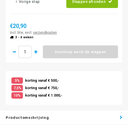
Vorige stap
Stappen afronden
€20,90
incl. btw, excl.
verzendkosten
3 - 4 weken
Doorloop eerst de stappen
korting vanaf € 500,-
5%
korting vanaf € 750,-
7,5%
korting vanaf € 1.000,-
10%
Productomschrijving