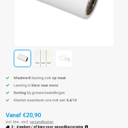
pleuning staal
hroeven
A
pleuning smeedijzer
r en tap
pleuning gunmetal
rderobestang
pleuning brons
ulaire leuningen
Maatwerk
leuning ook
op maat
Leuning in
kleur naar wens
Korting
bij grotere bestellingen
Klanten waarderen ons met een
9,4/10
Vanaf
€20,90
incl. btw , excl.
verzendkosten
3 - 4 weken
/ of kies voor
spoedbezorging